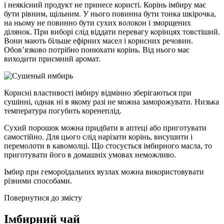
і неякісний продукт не принесе користі. Корінь імбиру має
бути рівним, щільним. У нього повинна бути тонка шкірочка,
на ньому не повинно бути сухих волокон і зморщених
ділянок. При виборі слід віддати перевагу корінцях товстіший.
Вони мають більше ефірних масел і корисних речовин.
Обов’язково потрібно понюхати корінь. Від нього має
виходити приємний аромат.
Корисні властивості імбиру відмінно зберігаються при
сушінні, однак ні в якому разі не можна заморожувати. Низька
температура погубить коренеплід.
Сухий порошок можна придбати в аптеці або приготувати
самостійно. Для цього слід нарізати корінь, висушити і
перемолоти в кавомолці. Що стосується імбирного масла, то
приготувати його в домашніх умовах неможливо.
Імбир при гемороїдальних вузлах можна використовувати
різними способами.
Повернутися до змісту
Імбирний чай