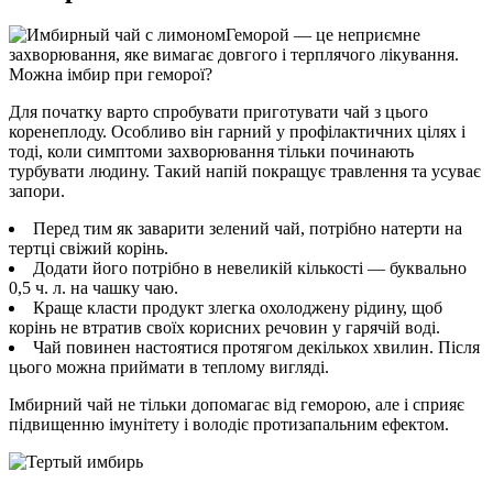
Геморой — це неприємне
захворювання, яке вимагає довгого і терплячого лікування.
Можна імбир при геморої?
Для початку варто спробувати приготувати чай з цього
коренеплоду. Особливо він гарний у профілактичних цілях і
тоді, коли симптоми захворювання тільки починають
турбувати людину. Такий напій покращує травлення та усуває
запори.
Перед тим як заварити зелений чай, потрібно натерти на
тертці свіжий корінь.
Додати його потрібно в невеликій кількості — буквально
0,5 ч. л. на чашку чаю.
Краще класти продукт злегка охолоджену рідину, щоб
корінь не втратив своїх корисних речовин у гарячій воді.
Чай повинен настоятися протягом декількох хвилин. Після
цього можна приймати в теплому вигляді.
Імбирний чай не тільки допомагає від геморою, але і сприяє
підвищенню імунітету і володіє протизапальним ефектом.