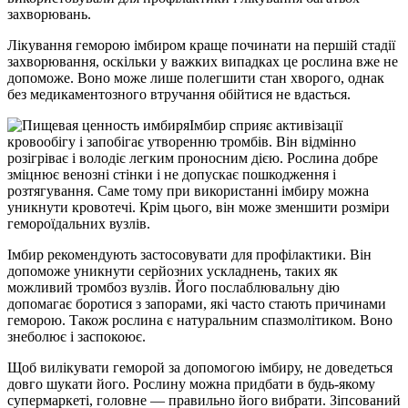
захворювань.
Лікування геморою імбиром краще починати на першій стадії
захворювання, оскільки у важких випадках це рослина вже не
допоможе. Воно може лише полегшити стан хворого, однак
без медикаментозного втручання обійтися не вдасться.
Імбир сприяє активізації
кровообігу і запобігає утворенню тромбів. Він відмінно
розігріває і володіє легким проносним дією. Рослина добре
зміцнює венозні стінки і не допускає пошкодження і
розтягування. Саме тому при використанні імбиру можна
уникнути кровотечі. Крім цього, він може зменшити розміри
гемороїдальних вузлів.
Імбир рекомендують застосовувати для профілактики. Він
допоможе уникнути серйозних ускладнень, таких як
можливий тромбоз вузлів. Його послаблювальну дію
допомагає боротися з запорами, які часто стають причинами
геморою. Також рослина є натуральним спазмолітиком. Воно
знеболює і заспокоює.
Щоб вилікувати геморой за допомогою імбиру, не доведеться
довго шукати його. Рослину можна придбати в будь-якому
супермаркеті, головне — правильно його вибрати. Зіпсований