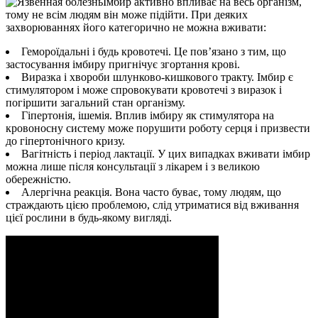
Імбир активно впливає на весь організм,
тому не всім людям він може підійти. При деяких
захворюваннях його категорично не можна вживати:
Гемороїдальні і будь кровотечі. Це пов’язано з тим, що
застосування імбиру пригнічує згортання крові.
Виразка і хвороби шлунково-кишкового тракту. Імбир є
стимулятором і може спровокувати кровотечі з виразок і
погіршити загальний стан організму.
Гіпертонія, ішемія. Вплив імбиру як стимулятора на
кровоносну систему може порушити роботу серця і призвести
до гіпертонічного кризу.
Вагітність і період лактації. У цих випадках вживати імбир
можна лише після консультації з лікарем і з великою
обережністю.
Алергічна реакція. Вона часто буває, тому людям, що
страждають цією проблемою, слід утриматися від вживання
цієї рослини в будь-якому вигляді.