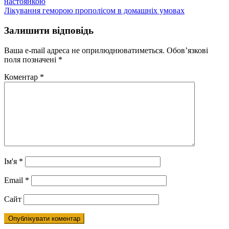
настоянкою
записів
Лікування геморою прополісом в домашніх умовах
Залишити відповідь
Ваша e-mail адреса не оприлюднюватиметься.
Обов’язкові
поля позначені
*
Коментар
*
Ім'я
*
Email
*
Сайт