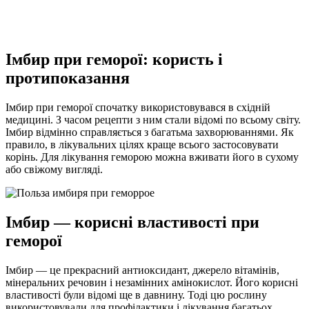
Імбир при геморої: користь і
протипоказання
Імбир при геморої спочатку використовувався в східній
медицині. З часом рецепти з ним стали відомі по всьому світу.
Імбир відмінно справляється з багатьма захворюваннями. Як
правило, в лікувальних цілях краще всього застосовувати
корінь. Для лікування геморою можна
вживати його в сухому
або свіжому вигляді.
Імбир — корисні властивості при
геморої
Імбир — це прекрасний антиоксидант, джерело вітамінів,
мінеральних речовин і незамінних амінокислот. Його корисні
властивості були відомі ще в давнину. Тоді цю рослину
використовували для профілактики і лікування багатьох