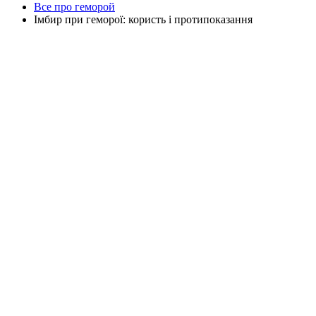
Все про геморой
Імбир при геморої: користь і протипоказання