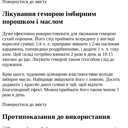
Повернутися до змісту
Лікування геморою імбирним
порошком і маслом
Дуже ефективно використовувати для лікування геморою
сухий порошок. Його слід приймати всередину у вигляді
корисної суміші: 1/4 ч. л. приправи змішати з 2-ма насінням
кардамона, попередньо роздрібненими, і додати 1 ч. л. соку
алое. Цей склад потрібно вживати 2 рази в день за 10-15
хвилин до їди. Лікувати геморой таким способом слід до
одужання.
Крім цього, чудовими цілющими властивостями володіє
імбирне масло. Найкраще змішувати його з лляною. Досить
додавати 1 краплю даної суміші в чай, щоб відчути
благотворний ефект. Можна приймати його таким чином 3
рази в день.
Повернутися до змісту
Протипоказання до використання