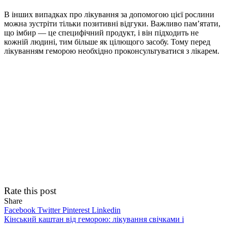
В інших випадках про лікування за допомогою цієї рослини
можна зустріти тільки позитивні відгуки. Важливо пам’ятати,
що імбир — це специфічний продукт, і він підходить не
кожній людині, тим більше як цілющого засобу. Тому перед
лікуванням геморою необхідно проконсультуватися з лікарем.
Rate this post
Share
Facebook
Twitter
Pinterest
Linkedin
Навігація
Кінський каштан від геморою: лікування свічками і