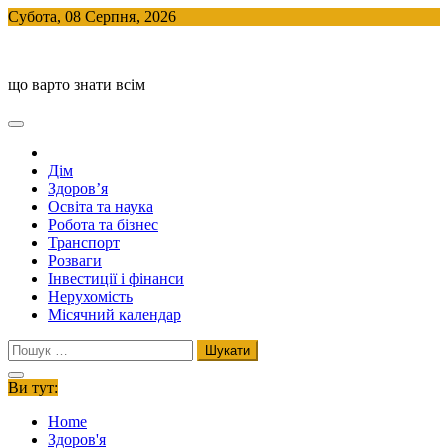
Skip
Субота, 08 Серпня, 2026
to
BlogHouse
content
що варто знати всім
Дім
Здоров’я
Освіта та наука
Робота та бізнес
Транспорт
Розваги
Інвестиції і фінанси
Нерухомість
Місячний календар
Пошук:
Ви тут:
Home
Здоров'я