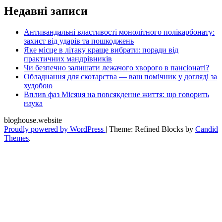
Недавні записи
Антивандальні властивості монолітного полікарбонату:
захист від ударів та пошкоджень
Яке місце в літаку краще вибрати: поради від
практичних мандрівників
Чи безпечно залишати лежачого хворого в пансіонаті?
Обладнання для скотарства — ваш помічник у догляді за
худобою
Вплив фаз Місяця на повсякденне життя: що говорить
наука
bloghouse.website
Proudly powered by WordPress
|
Theme: Refined Blocks by
Candid
Themes
.