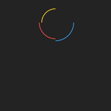
При діагностуванні 2-й стадії додатково до
медикаментозного лікування призначають:
інфрачервону коагуляцію (лікування за
допомогою пучків інфрачервоних
променів);
склеротерапію (у вену вводять
склерозуючу речовина, яка призводить
до твердіння та повного зникнення
геморою);
латексне лігування (на ніжку вузла
надягають кільце з латексу, яке
призводить до відмирання і подальшого
відторгнення гемороїдального вузла);
лікувальні ін’єкції.