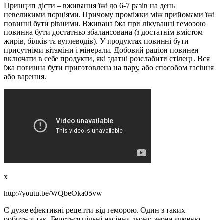
Принцип дієти – вживання їжі до 6-7 разів на день
невеликими порціями. Причому проміжки між прийомами їжі
повинні бути рівними. Вживана їжа при лікуванні геморою
повинна бути достатньо збалансована (з достатнім вмістом
жирів, білків та вуглеводів). У продуктах повинні бути
присутніми вітаміни і мінерали. Добовий раціон повинен
включати в себе продукти, які здатні розслабити стілець. Вся
їжа повинна бути приготовлена на пару, або способом гасіння
або варення.
x
http://youtu.be/WQbeOka05vw
Є дуже ефективні рецепти від геморою. Один з таких
робиться так. Беруться цільні насіння льону, зерна ячменю