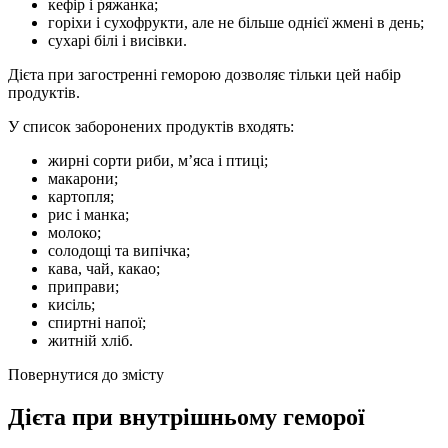
кефір і ряжанка;
горіхи і сухофрукти, але не більше однієї жмені в день;
сухарі білі і висівки.
Дієта при загостренні геморою дозволяє тільки цей набір
продуктів.
У список заборонених продуктів входять:
жирні сорти риби, м’яса і птиці;
макарони;
картопля;
рис і манка;
молоко;
солодощі та випічка;
кава, чай, какао;
приправи;
кисіль;
спиртні напої;
житній хліб.
Повернутися до змісту
Дієта при внутрішньому геморої