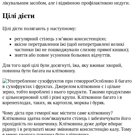
лікувальним засобом, але і відмінною профілактикою недуги.
Цілі дієти
Цілі дієти полягають у наступному:
регулярний стілець з м’якою консистенцією;
якісне перетравлення їжі (щоб неперетравлені великі
частинки їжі не пошкоджували слизову прямої кишки);
зняття або повне усунення больових відчуттів.
Для того щоб цілі були досягнуті, їжа, яку вживає хворий,
повинна бути багата на клітковину.
Особливо її багато
в сухофруктах і фруктах. Джерелом клітковини є і цільне
зерно, тобто вироблені з нього продукти. Такими продуктами
є цільнозерновий хліб і різні крупи. Клітковини багато і в
коренеплодах, таких, як картопля, морква і буряк.
Чому дієта при геморої має містити саме клітковину?
Клітковина здатна пом’якшувати стілець і забезпечувати його
прохідність по кишечнику. Клітковина дуже добре вбирає
рідину і в результаті може змінювати консистенцію калу. Тому
в меню хворого повинна бути клітковина.