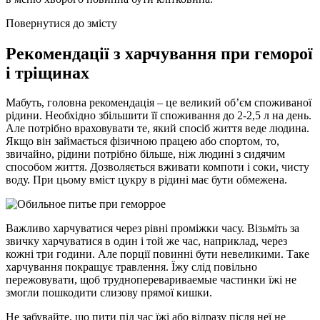
Повернутися до змісту
Рекомендації з харчування при геморої
і тріщинах
Мабуть, головна рекомендація – це великий об’єм споживаної
рідини. Необхідно збільшити її споживання до 2-2,5 л на день.
Але потрібно враховувати те, який спосіб життя веде людина.
Якщо він займається фізичною працею або спортом, то,
звичайно, рідини потрібно більше, ніж людині з сидячим
способом життя. Дозволяється вживати компоти і соки, чисту
воду. При цьому вміст цукру в рідині має бути обмежена.
Важливо харчуватися через рівні проміжки часу. Візьміть за
звичку харчуватися в один і той же час, наприклад, через
кожні три години. Але порції повинні бути невеликими. Таке
харчування покращує травлення. Їжу слід повільно
пережовувати, щоб трудноперевариваемые частинки їжі не
змогли пошкодити слизову прямої кишки.
Не забувайте, що пити під час їжі або відразу після неї не