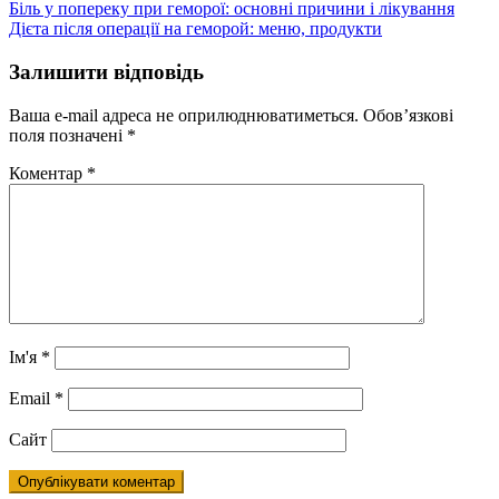
Навігація
Біль у попереку при геморої: основні причини і лікування
Дієта після операції на геморой: меню, продукти
записів
Залишити відповідь
Ваша e-mail адреса не оприлюднюватиметься.
Обов’язкові
поля позначені
*
Коментар
*
Ім'я
*
Email
*
Сайт