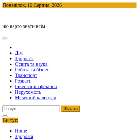
Skip
Понеділок, 10 Серпня, 2026
to
BlogHouse
content
що варто знати всім
Дім
Здоров’я
Освіта та наука
Робота та бізнес
Транспорт
Розваги
Інвестиції і фінанси
Нерухомість
Місячний календар
Пошук:
Ви тут:
Home
Здоров'я