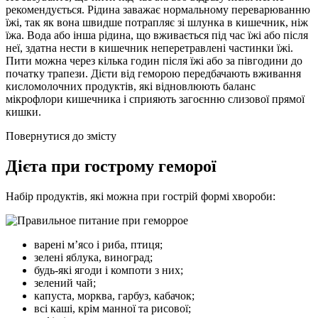
рекомендується. Рідина заважає нормальному переварюванню
їжі, так як вона швидше потрапляє зі шлунка в кишечник, ніж
їжа. Вода або інша рідина, що вживається під час їжі або після
неї, здатна нести в кишечник неперетравлені частинки їжі.
Пити можна через кілька годин після їжі або за півгодини до
початку трапези. Дієти від геморою передбачають вживання
кисломолочних продуктів, які відновлюють баланс
мікрофлори кишечника і сприяють загоєнню слизової прямої
кишки.
Повернутися до змісту
Дієта при гострому геморої
Набір продуктів, які можна при гострій формі хвороби:
варені м’ясо і риба, птиця;
зелені яблука, виноград;
будь-які ягоди і компоти з них;
зелений чай;
капуста, морква, гарбуз, кабачок;
всі каші, крім манної та рисової;