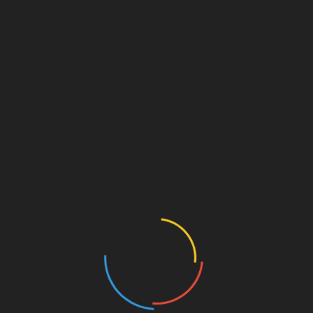
клинику, ведь это делают все, кому важно
чтобы их полость рта была здоровой. Не
стоит огорчаться, если уже начались явные
признаки той или иной зубной болезни,
поверьте, с нашей помощью вы можете
вернуть былое здоровье и при этом, за
довольно приемлемую цену. Мы используем
лишь лучшее оборудование, качественные и
натуральные материалы, что позволяет
предоставлять все гарантии и сделать
каждую нашу услугу как можно дешевле.
Вы не способны в этом поверить? Тогда
советуем не откладывать на потом и начать
знакомства с нашего сайта stomatologiya-
konova.com, где можно отыскать много