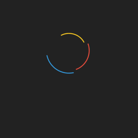
идеальную среду для выживания и роста
клеток. Эта среда во многом напоминает
сами ткани мозга. Со временем клетки
начинают интегрироваться в мозговые
структуры, восстанавливая работу системы.
5/5 - (1 vote)
SHARE
Facebook
Twitter
Pinterest
Linkedin
Навігація
Идеальным продуктом для сердечников