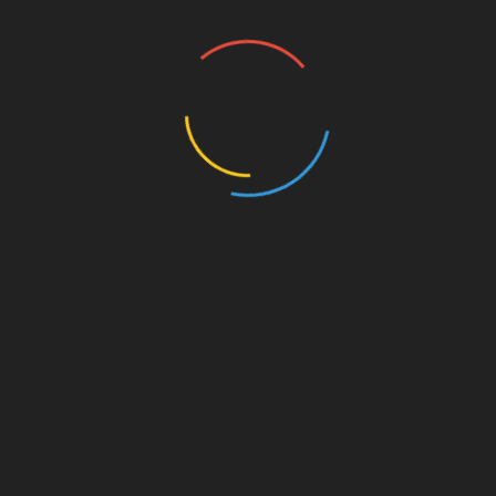
 готовими до обурень середньої сили.
під час магнітних бур?
я впливу магнітних бур потрібно частіше гуляти на
 що цього не можна робити під час сонячної
ати на вулиці, намагайтеся захистити себе від
чуття може тільки погіршитися.
янку на ранок або вечір, коли сонце не таке
ися виділити час для улюблених справ, медитації,
.