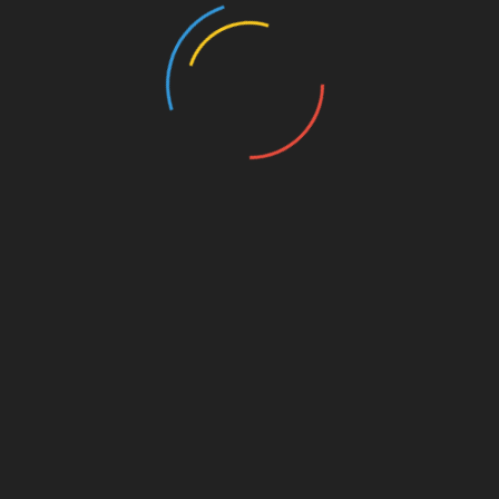
зору: з’являється розмитість зору –
характерна ознака очної шишки. При
розвитку захворювання в шишці з’являється
гнійна маса, яка при утворенні свища може
виділятися назовні і накопичуватися в
куточках очей. Таке середовище може стати
привабливою для вторинної інфекції, яка
викликає абсцедирування освіти.
Повернутися до змісту
Лікування очних шишок
Лікування шишок на повіках проводиться в
залежності від стадії захворювання.
Використовуються наступні основні методи:
консервативне і оперативне лікування.