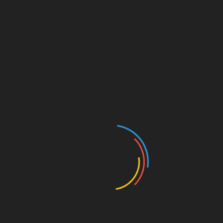
були встановлені неякісно або ж якщо
реабілітація після операції закінчилася
травмою, то може утворитися крововилив.
Не у всіх випадках обов’язковою є повторна
операція, таке ускладнення можна лікувати і
медикаментозно.
Набряк сітківки розвивається тоді, коли
пацієнт хворий і іншими недугами. Таке може
статися, наприклад, при цукровому діабеті
або при старих травмах ока.
Повернутися до змісту
Реабілітаційний період