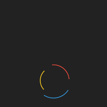
іальні авіарейси для українців із Молдови. 23
аком до аеропорту Карлсруе.
зувала 20 рейсів, якими вивезла з Молдови 954
– жінки та діти, а також кілька людей з тяжкими
итулку у Молдові.
 до Молдови з України з 24 лютого 2022 року,
дзвичайно високий показник для Молдови з
також країни, які не входять до Шенгенської зони,
ландія погодилися час від часу приймати людей