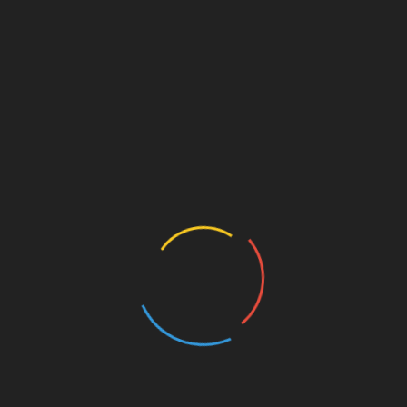
У Франції Маск та Бассет виявилися не
випадково. Дівчина прибула на
кінофестиваль у Каннах. Вона зіграла роль
подруги Преслі у фільмі “Елвіс”, знятій Б.
Зурманном. Що стосується Маска, то він
прибув до Франції разом із матір’ю. У Сен-
Тропе вони відвідали весілля А. Емануеля,
який є давнім другом Маска.
Про роман Маска з акторкою вперше стало
відомо у лютому. Папараці сфотографували
руду незнайомку на льотному полі аеропорту
Лос-Анджелеса, коли вона виходила з
бізнес-джета, що належить мільярдеру.
5/5 - (3 votes)