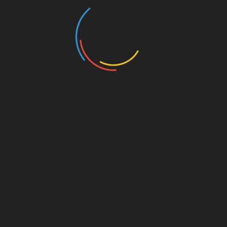
високим рівнем pH
Щоб знизити кислотність ґрунту, можна
використовувати воду з високим рівнем pH
для поливу рослин. Це може бути вода з
криниці або джерела, яка містить менше
кислоти, ніж міська вода. Такий полив
допоможе підвищити pH ґрунту та зменшити
його кислотність.
Переміщення рослин в
інше місце
Якщо кислотність ґрунту занадто висока і
інші методи не допомагають, можна
спробувати перемістити рослину в інше