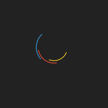
засохла, капати спирт і перекис водню. Вони
точно не підходять для ніжної ділянки очей.
Не потрібно розбавляти туш слиною або
рідиною для зняття макіяжу
Крім того, не варто, якщо ваша туш загусла,
додавати в неї олії, навіть корисні. Річ у тім,
що будь-які олії здатні закупорити сальні
залози в основі вій і волосяні фолікули, що
призведе до запалення очей.
А ось краплі для очей, розчин для лінз або
душ з гарячої води цілком підійдуть, щоб
реанімувати засохлу туш.
Краплі для очей