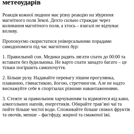
метеоударів
Реакція кожної людини має різну реакцію на збурення
магнітного поля Землі. Дехто сильно страждає через
коливання магнітного поля, а хтось – взагалі не відчуває
впливу.
Пропонуємо скористатися універсальними порадами
самодопомоги під час магнітних бур:
1. Правильний сон. Медики радять лягати спати до 00:00 та
вставати без будильника. Не варто спати занадто багато – це
тільки погіршить самопочуття.
2. Більше руху. Надавайте перевагу пішим прогулянка,
плаванню, гімнастикою, йогою, стретчингом. Але не надто
виснажуйте себе в спортзалах різними навантаженнями.
3. Стежте за правильним харчуванням та відмовтеся від кави,
алкогольних напоїв, енергетиків. Обирайте трав’яні чаї та
пийте більше чистої води. Споживайте більше свіжих фруктів
та овочів, менше – фастфуду, жирної та смаженої їжі.