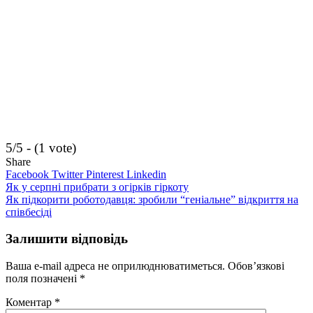
5/5 - (1 vote)
Share
Facebook
Twitter
Pinterest
Linkedin
Навігація
Як у серпні прибрати з огірків гіркоту
Як підкорити роботодавця: зробили “геніальне” відкриття на
записів
співбесіді
Залишити відповідь
Ваша e-mail адреса не оприлюднюватиметься.
Обов’язкові
поля позначені
*
Коментар
*