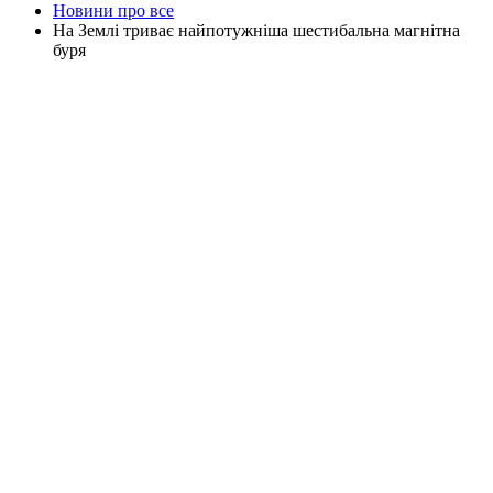
Новини про все
На Землі триває найпотужніша шестибальна магнітна
буря