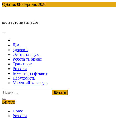
Skip
Субота, 08 Серпня, 2026
to
BlogHouse
content
що варто знати всім
Дім
Здоров’я
Освіта та наука
Робота та бізнес
Транспорт
Розваги
Інвестиції і фінанси
Нерухомість
Місячний календар
Пошук:
Ви тут:
Home
Розваги