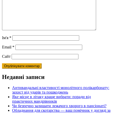
Ім'я
*
Email
*
Сайт
Недавні записи
Антивандальні властивості монолітного полікарбонату:
захист від ударів та пошкоджень
Яке місце в літаку краще вибрати: поради від
практичних мандрівників
Чи безпечно залишати лежачого хворого в пансіонаті?
Обладнання для скотарства — ваш помічник у догляді за