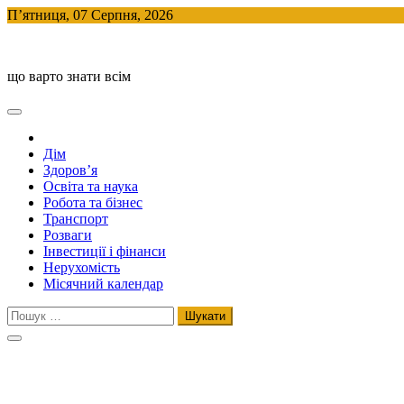
Skip
П’ятниця, 07 Серпня, 2026
to
BlogHouse
content
що варто знати всім
Дім
Здоров’я
Освіта та наука
Робота та бізнес
Транспорт
Розваги
Інвестиції і фінанси
Нерухомість
Місячний календар
Пошук: