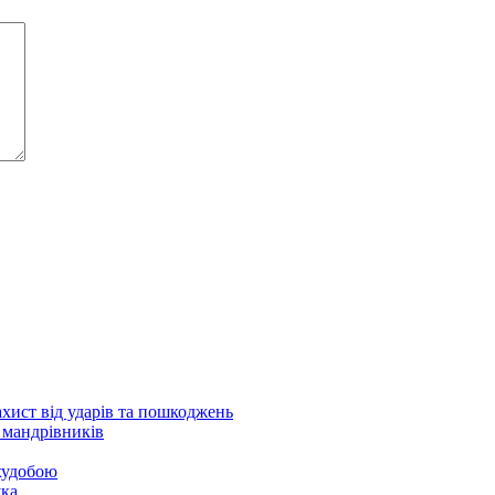
ахист від ударів та пошкоджень
 мандрівників
 худобою
ука