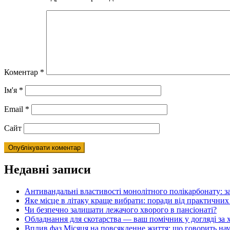
Коментар
*
Ім'я
*
Email
*
Сайт
Недавні записи
Антивандальні властивості монолітного полікарбонату: з
Яке місце в літаку краще вибрати: поради від практичних
Чи безпечно залишати лежачого хворого в пансіонаті?
Обладнання для скотарства — ваш помічник у догляді за
Вплив фаз Місяця на повсякденне життя: що говорить на