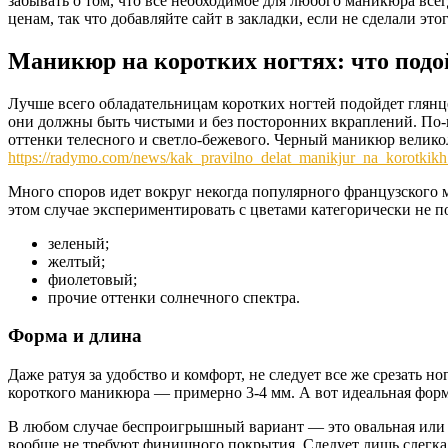
забывать о том, что все необходимое для любого маникюра все
ценам, так что добавляйте сайт в закладки, если не сделали это
Маникюр на коротких ногтях: что подо
Лучше всего обладательницам коротких ногтей подойдет глянц
они должны быть чистыми и без посторонних вкраплений. По-п
оттенки телесного и светло-бежевого. Черный маникюр великоле
https://radymo.com/news/kak_pravilno_delat_manikjur_na_korotkik
Много споров идет вокруг некогда популярного французского ма
этом случае экспериментировать с цветами категорически не п
зеленый;
желтый;
фиолетовый;
прочие оттенки солнечного спектра.
Форма и длина
Даже ратуя за удобство и комфорт, не следует все же срезать но
короткого маникюра — примерно 3-4 мм. А вот идеальная форм
В любом случае беспроигрышный вариант — это овальная или с
вообще не требуют финишного покрытия. Следует лишь слегка