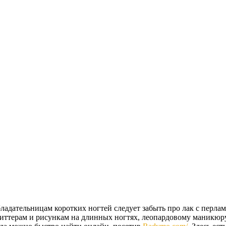
бладательницам коротких ногтей следует забыть про лак с перла
ттерам и рисункам на длинных ногтях, леопардовому маникюру, 