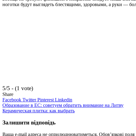
ноготки будут выглядеть блестящими, здоровыми, а руки — б
5/5 - (1 vote)
Share
Facebook
Twitter
Pinterest
Linkedin
Навігація
Образование в ЕС: советуем обратить внимание на Литву
Керамическая плитка: как выбрать
записів
Залишити відповідь
Ваша e-mail адреса не оприлюднюватиметься.
Обов’язкові поля