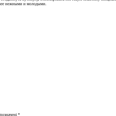
олее нежными и молодыми.
 позначені
*