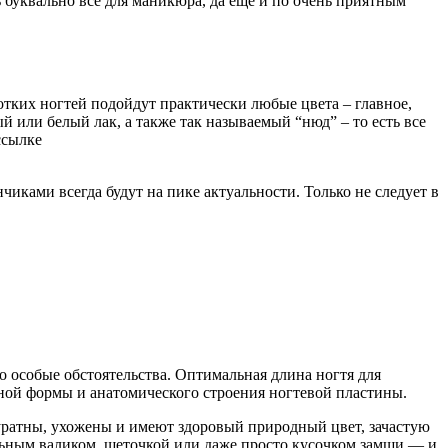
ть буквально все для маникюра, да еще и по очень приятным
отких ногтей подойдут практически любые цвета – главное,
или белый лак, а также так называемый “нюд” – то есть все
ссылке
иками всегда будут на пике актуальности. Только не следует в
-то особые обстоятельства. Оптимальная длина ногтя для
ной формы и анатомического строения ногтевой пластины.
куратны, ухожены и имеют здоровый природный цвет, зачастую
льным валиком, щеточкой или даже просто кусочком замши — и