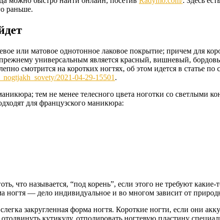
гда можно быстро найти онлайн, посетив
Radymo.com/
. Здесь ес
го раньше.
йдет
евое или матовое однотонное лаковое покрытие; причем для кор
режнему универсальным является красный, вишневый, бордовый 
пно смотрится на коротких ногтях, об этом идется в статье по 
h_nogtjakh_sovety/2021-04-29-15501
.
никюра; тем не менее телесного цвета ноготки со светлыми конч
одходят для французского маникюра:
готь, что называется, “под корень”, если этого не требуют какие
а ногтя — дело индивидуальное и во многом зависит от природ
легка закругленная форма ногтя. Короткие ногти, если они ак
 отодвинуть кутикулу, отполировать ногтевую пластину специа