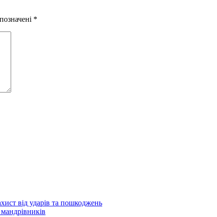
 позначені
*
ахист від ударів та пошкоджень
 мандрівників