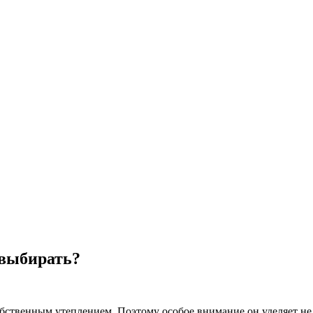
 выбирать?
ственным утеплением. Поэтому особое внимание он уделяет не 