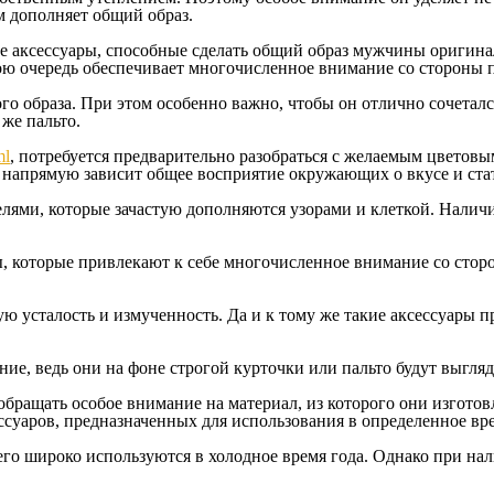
м дополняет общий образ.
 аксессуары, способные сделать общий образ мужчины оригина
ою очередь обеспечивает многочисленное внимание со стороны 
 образа. При этом особенно важно, чтобы он отлично сочетался
же пальто.
ml
, потребуется предварительно разобраться с желаемым цветовым
а, напрямую зависит общее восприятие окружающих о вкусе и ст
лями, которые зачастую дополняются узорами и клеткой. Нали
 которые привлекают к себе многочисленное внимание со сторо
 усталость и измученность. Да и к тому же такие аксессуары пр
ие, ведь они на фоне строгой курточки или пальто будут выгляд
ращать особое внимание на материал, из которого они изготовл
ссуаров, предназначенных для использования в определенное вре
го широко используются в холодное время года. Однако при нал