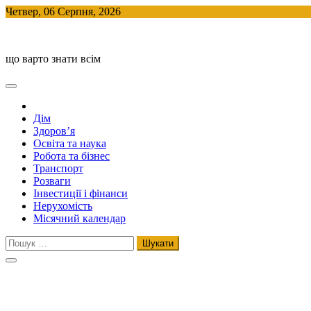
Skip
Четвер, 06 Серпня, 2026
to
BlogHouse
content
що варто знати всім
Дім
Здоров’я
Освіта та наука
Робота та бізнес
Транспорт
Розваги
Інвестиції і фінанси
Нерухомість
Місячний календар
Пошук: