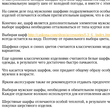
максимальную защиту шеи от холодной погоды, и вместе с эти
На самом деле под мужскими шарфами подразумеваются особые
изделий отличаются особым притягательным шармом, что в св
Конечно же, шарф является дополнительным элементом мужского
выборе шарфика необходимо отталкиваться от типа куртки или 
Выбирая шарф
http://caskona.com/shop/accessories/f-3_6_/index.ht
всегда остается на виду. Поэтому от правильного выбора цвет
Шарфики серых и синих цветов считаются классическими моде
вариантом.
Еще одними классическими изделиями считаются белые шарфы,
одежды, в результате чего достаточно быстро пачкаются.
Что касается черных шарфов, они придают общему образу особую
мужчин в возрасте.
Ярким аксессуарам также не рекомендуется отдавать предпочтен
Выбирая мужские шарфы, необходимо в обязательном порядке об
Каждое отдельное волокно используется для изготовления аксе
Шерстяные шарфы отличаются особой теплотой, в результате че
покупки шерстяного изделия.