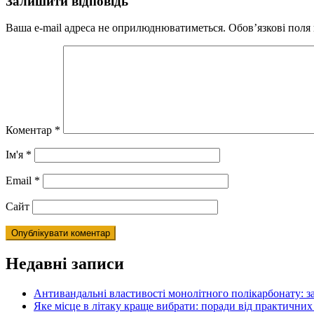
Залишити відповідь
Ваша e-mail адреса не оприлюднюватиметься.
Обов’язкові поля
Коментар
*
Ім'я
*
Email
*
Сайт
Недавні записи
Антивандальні властивості монолітного полікарбонату: з
Яке місце в літаку краще вибрати: поради від практичних