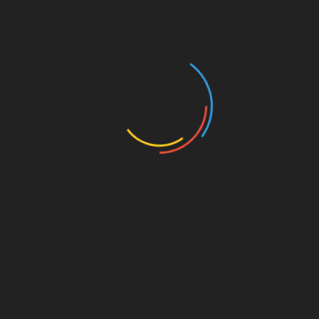
Ворожіння на майбутнє. Покладіть колоду
карт під подушку і ні з ким до сну не
розмовляйте. Вранці витягуйте одну карту
навмання:
червова масть – незабаром зустріч із
нареченим або ваші існуючі стосунки
будуть розвиватися;
піки – у вашому житті скоро з’явиться
близька людина, але почуття можуть бути
невзаємними або стосунки не
складуться;
хрести – зустріч із судженим буде
нескоро, але вона стане несподіваною;
бубни – з майбутнім чоловіком вас
познайомлять друзі чи родичі. Стосунки