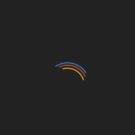
из собственноручно. В домашних условиях
 которых нельзя надуть прекрасный шар с конфетти.
там. Для подтверждения заказа необходимо
о подобрать в коллекции либо озвучить свои
ики, перышки либо конфетти;
о исследования;
иция в коробке
ала ставится большая коробка с оригинальной
латекса либо фольгированные сердечки, звездочки.