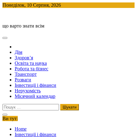
Skip
Понеділок, 10 Серпня, 2026
to
BlogHouse
content
що варто знати всім
Дім
Здоров’я
Освіта та наука
Робота та бізнес
Транспорт
Розваги
Інвестиції і фінанси
Нерухомість
Місячний календар
Пошук:
Ви тут:
Home
Інвестиції і фінанси