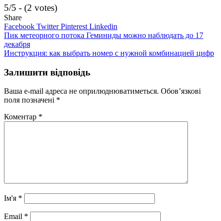
5/5 - (2 votes)
Share
Facebook
Twitter
Pinterest
Linkedin
Навігація
Пик метеорного потока Геминиды можно наблюдать до 17
декабря
записів
Инструкция: как выбрать номер с нужной комбинацией цифр
Залишити відповідь
Ваша e-mail адреса не оприлюднюватиметься.
Обов’язкові
поля позначені
*
Коментар
*
Ім'я
*
Email
*