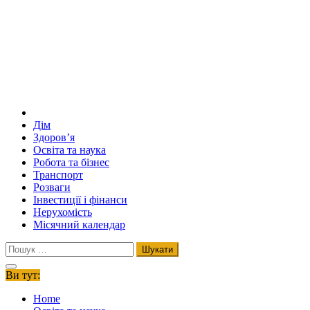
Дім
Здоров’я
Освіта та наука
Робота та бізнес
Транспорт
Розваги
Інвестиції і фінанси
Нерухомість
Місячний календар
Пошук:
Ви тут:
Home