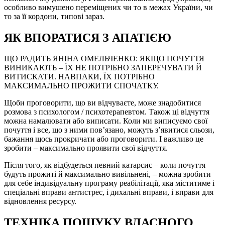
особливо вимушено переміщених чи то в межах України, чи
то за її кордони, типові зараз.
ЯК ВПОРАТИСЯ З АПАТІЄЮ
ЩО РАДИТЬ ЯНІНА ОМЕЛЬЧЕНКО: ЯКЩО ПОЧУТТЯ
ВИНИКАЮТЬ – ЇХ НЕ ПОТРІБНО ЗАПЕРЕЧУВАТИ Й
ВИТИСКАТИ. НАВПАКИ, ЇХ ПОТРІБНО
МАКСИМАЛЬНО ПРОЖИТИ СПОЧАТКУ.
Щоби проговорити, що ви відчуваєте, може знадобитися
розмова з психологом / психотерапевтом. Також ці відчуття
можна намалювати або виписати. Коли ми виписуємо свої
почуття і все, що з ними пов’язано, можуть з’явитися сльози,
бажання щось прокричати або проговорити. І важливо це
зробити – максимально проявити свої відчуття.
Після того, як відбудеться певний катарсис – коли почуття
будуть прожиті й максимально вивільнені, – можна зробити
для себе індивідуальну програму реабілітації, яка міститиме і
спеціальні вправи антистрес, і дихальні вправи, і вправи для
відновлення ресурсу.
ТЕХНІКА ПОШУКУ ВЛАСНОГО