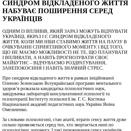
СИНДРОМ ВІДКЛАДЕНОГО ЖИТТЯ
НАБУВАЄ ПОШИРЕННЯ СЕРЕД
УКРАЇНЦІВ
ОДНИМ ІЗ ВПЛИВІВ, ЯКИЙ ЗАРАЗ МОЖУТЬ ВІДЧУВАТИ
УКРАЇНЦІ, ЯКРАЗ І Є СИНДРОМ ВІДКЛАДЕНОГО
ЖИТТЯ. КОЛИ МИ НІБИ СТАВИМО ЖИТТЯ НА ПАУЗУ В
ОЧІКУВАННІ СПРИЯТЛИВОГО МОМЕНТУ. І ВІД ТОГО,
ЩО НЕ МАЄМО МОЖЛИВОСТІ НЕ ТЕ, ЩО ПЛАНУВАТИ
І ВПЛИВАТИ, А НАВІТЬ ПРОГНОЗУВАТИ СВОЄ
МАЙБУТНЄ – ВІДЧУВАЄМО РОЗДРАТУВАННЯ,
ЗАНЕПОКОЄННЯ І НАВІТЬ ЗНАЧНИЙ СТРЕС.
Про синдром відкладеного життя в рамках ініційованої
Оленою Зеленською Всеукраїнської програми ментального
здоровʼя розказала кандидатка психологічних наук,
завідувачка лабораторії консультативної психології та
психотерапії Інституту психології ім. Г. С. Костюка
Національної академії педагогічних наук України Яніна
Омельченко.
За словами психологині, стан апатії, втрати сенсу життя дуже
сильно проявляється серед тих, хто звертається нині по
психологічну допомогу. І такі переживання серед українців,