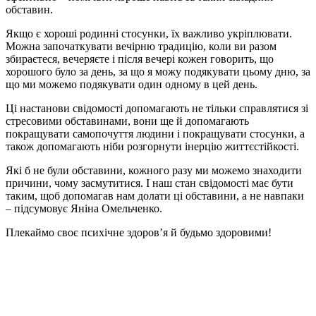
обставин.
Якщо є хороші родинні стосунки, їх важливо укріплювати.
Можна започаткувати вечірню традицію, коли ви разом
збираєтеся, вечеряєте і після вечері кожен говорить, що
хорошого було за день, за що я можу подякувати цьому дню, за
що ми можемо подякувати один одному в цей день.
Ці настанови свідомості допомагають не тільки справлятися зі
стресовими обставинами, вони ще й допомагають
покращувати самопочуття людини і покращувати стосунки, а
також допомагають ніби розгорнути інерцію життєстійкості.
Які б не були обставини, кожного разу ми можемо знаходити
причини, чому засмутитися. І наш стан свідомості має бути
таким, щоб допомагав нам долати ці обставини, а не навпаки
– підсумовує Яніна Омельченко.
Плекаймо своє психічне здоровʼя й будьмо здоровими!