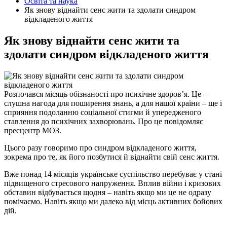
Освіта та наука
Як знову віднайти сенс жити та здолати синдром
відкладеного життя
Як знову віднайти сенс жити та
здолати синдром відкладеного життя
Розпочався місяць обізнаності про психічне здоров’я. Це –
слушна нагода для поширення знань, а для нашої країни – ще і
сприяння подоланню соціальної стигми й упередженого
ставлення до психічних захворювань. Про це повідомляє
пресцентр МОЗ.
Цього разу говоримо про синдром відкладеного життя,
зокрема про те, як його позбутися й віднайти свій сенс життя.
Вже понад 14 місяців українське суспільство перебуває у стані
підвищеного стресового напруження. Вплив війни і кризових
обставин відбувається щодня – навіть якщо ми це не одразу
помічаємо. Навіть якщо ми далеко від місць активних бойових
дій.