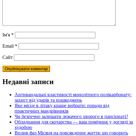
Ім'я
*
Email
*
Сайт
Недавні записи
Антивандальні властивості монолітного полікарбонату:
захист від ударів та пошкоджень
Яке місце в літаку краще вибрати: поради від
практичних мандрівників
Чи безпечно залишати лежачого хворого в пансіонаті?
Обладнання для скотарства — ваш помічник у догляді за
худобою
Вплив фаз Місяця на повсякденне життя: що говорить