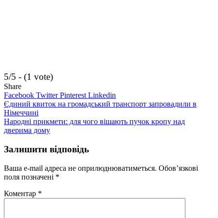
5/5 - (1 vote)
Share
Facebook
Twitter
Pinterest
Linkedin
Навігація
Єдиний квиток на громадський транспорт запровадили в
Німеччині
записів
Народні прикмети: для чого вішають пучок кропу над
дверима дому
Залишити відповідь
Ваша e-mail адреса не оприлюднюватиметься.
Обов’язкові
поля позначені
*
Коментар
*