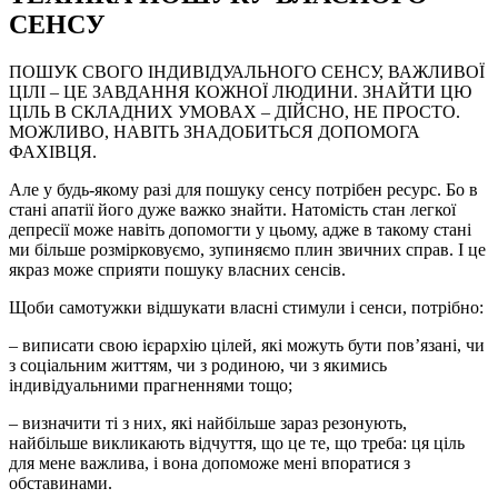
СЕНСУ
ПОШУК СВОГО ІНДИВІДУАЛЬНОГО СЕНСУ, ВАЖЛИВОЇ
ЦІЛІ – ЦЕ ЗАВДАННЯ КОЖНОЇ ЛЮДИНИ. ЗНАЙТИ ЦЮ
ЦІЛЬ В СКЛАДНИХ УМОВАХ – ДІЙСНО, НЕ ПРОСТО.
МОЖЛИВО, НАВІТЬ ЗНАДОБИТЬСЯ ДОПОМОГА
ФАХІВЦЯ.
Але у будь-якому разі для пошуку сенсу потрібен ресурс. Бо в
стані апатії його дуже важко знайти. Натомість стан легкої
депресії може навіть допомогти у цьому, адже в такому стані
ми більше розмірковуємо, зупиняємо плин звичних справ. І це
якраз може сприяти пошуку власних сенсів.
Щоби самотужки відшукати власні стимули і сенси, потрібно:
– виписати свою ієрархію цілей, які можуть бути пов’язані, чи
з соціальним життям, чи з родиною, чи з якимись
індивідуальними прагненнями тощо;
– визначити ті з них, які найбільше зараз резонують,
найбільше викликають відчуття, що це те, що треба: ця ціль
для мене важлива, і вона допоможе мені впоратися з
обставинами.