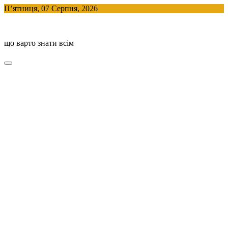
Skip
П’ятниця, 07 Серпня, 2026
to
BlogHouse
content
що варто знати всім