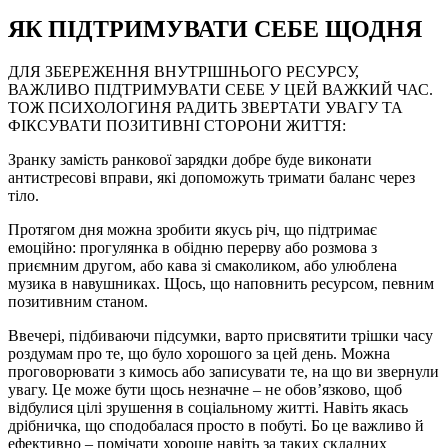
ЯК ПІДТРИМУВАТИ СЕБЕ ЩОДНЯ
ДЛЯ ЗБЕРЕЖЕННЯ ВНУТРІШНЬОГО РЕСУРСУ,
ВАЖЛИВО ПІДТРИМУВАТИ СЕБЕ У ЦЕЙ ВАЖКИЙ ЧАС.
ТОЖ ПСИХОЛОГИНЯ РАДИТЬ ЗВЕРТАТИ УВАГУ ТА
ФІКСУВАТИ ПОЗИТИВНІ СТОРОНИ ЖИТТЯ:
Зранку замість ранкової зарядки добре буде виконати
антистресові вправи, які допоможуть тримати баланс через
тіло.
Протягом дня можна зробити якусь річ, що підтримає
емоційно: прогулянка в обідню перерву або розмова з
приємним другом, або кава зі смаколиком, або улюблена
музика в навушниках. Щось, що наповнить ресурсом, певним
позитивним станом.
Ввечері, підбиваючи підсумки, варто присвятити трішки часу
роздумам про те, що було хорошого за цей день. Можна
проговорювати з кимось або записувати те, на що ви звернули
увагу. Це може бути щось незначне – не обов’язково, щоб
відбулися цілі зрушення в соціальному житті. Навіть якась
дрібничка, що сподобалася просто в побуті. Бо це важливо й
ефективно – помічати хороше навіть за таких складних