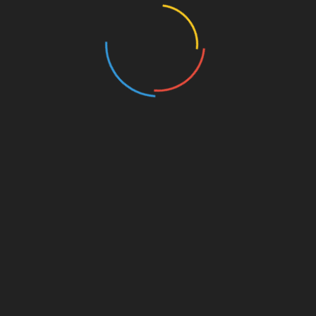
Home.
У мешканців Bugatti Residences буде
власний басейн, фітнес-клуб, спа-центр;
«шефський стіл», де гості зможуть особисто
ознайомитись із процесом приготування
страв; а також приватний клуб та два
автомобільні ліфти, що з’єднують гараж з
пентхаусом. Резиденція також запропонує
низку спеціальних послуг, у тому числі
персонального водія та консьєржа. Ціни на
квартири в Bugatti Residences починаються
від 19,09 мільйона дирхамів (відсилання до
року заснування Bugatti).
5/5 - (1 vote)