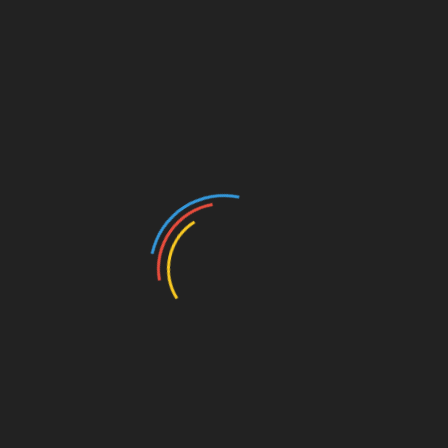
рхні можна використовувати звичайні миючі засоби.
ть миючий засіб на поверхню, потім зніміть
я важкого забруднення можна використовувати більш
очисник з водою та застосувати до забруднення, а
ену варильну поверхню:
 очищення, таких як спреї та гелі. Ці засоби містять
озчинити жир та інші забруднення на поверхні.
е на кілька хвилин, а потім зніміть за допомогою
тання суміші бікарбонату натрію та води. Суміш
руднення, а також відбілить поверхню. Змішайте
ння густої пасти, нанесіть на поверхню та залиште
допомогою ганчірки;