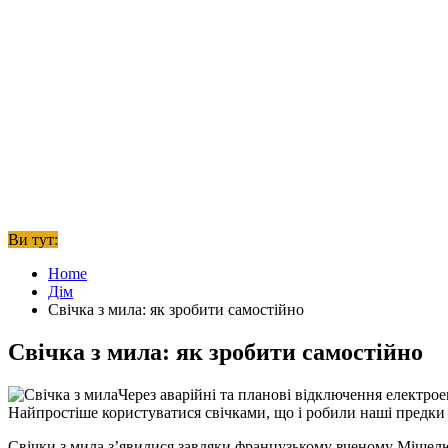
Ви тут:
Home
Дім
Свічка з мила: як зробити самостійно
Свічка з мила: як зробити самостійно
Через аварійні та планові відключення електрое
Найпростіше користуватися свічками, що і робили наші предки 
Свічки з мила з’явилися завдяки французькому вченому Мішелю-