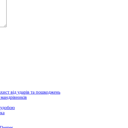
ахист від ударів та пошкоджень
 мандрівників
 худобою
ука
Themes
.