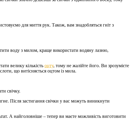
истовуємо для миття рук. Також, вам знадобляться гніт з
ятити воду з милом, краще використати водяну лазню,
стати велику кількість
оцту
, тому не жалійте його. Ви зрозумієте
слоти, що витісняється оцтом із мила.
ти свічку.
тигне. Після застигання свічки у вас можуть виникнути
ьтат. А найголовніше – тепер ви маєте можливість виготовити