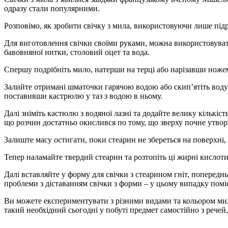
одразу стали популярними.
Розповімо, як зробити свічку з мила, використовуючи лише підр
Для виготовлення свічки своїми руками, можна використовуват
бавовняної нитки, столовий оцет та вода.
Спершу подрібніть мило, натерши на терці або нарізавши ножем
Залийте отримані шматочки гарячою водою або скип’ятіть воду
поставивши кастрюлю у таз з водою в ньому.
Далі зніміть кастюлю з водяної лазні та додайте велику кількіс
що розчин достатньо окислився по тому, що зверху почне утворю
Залиште масу остигати, поки стеарин не збереться на поверхні, 
Тепер наламайте твердий стеарин та розтопіть ці жирні кислоти.
Далі вставляйте у форму для свічки з стеарином гніт, попереднь
проблеми з діставанням свічки з форми – у цьому випадку поміст
Ви можете експериментувати з різними видами та кольором мила
такий необхідний сьогодні у побуті предмет самостійно з речей