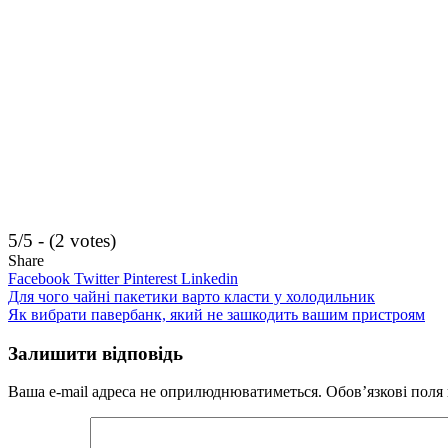
5/5 - (2 votes)
Share
Facebook
Twitter
Pinterest
Linkedin
Навігація
Для чого чайні пакетики варто класти у холодильник
Як вибрати павербанк, який не зашкодить вашим пристроям
записів
Залишити відповідь
Ваша e-mail адреса не оприлюднюватиметься.
Обов’язкові поля