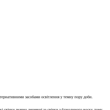
льтернативними засобами освітлення у темну пору доби.
і свічки значно дешевші за свічки з бджолиного воску, тому