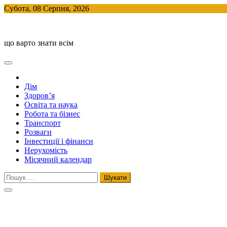
Skip
Субота, 08 Серпня, 2026
to
BlogHouse
content
що варто знати всім
Дім
Здоров’я
Освіта та наука
Робота та бізнес
Транспорт
Розваги
Інвестиції і фінанси
Нерухомість
Місячний календар
Пошук: