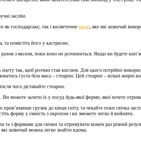
учні засоби.
и як господарське, так і косметичне
мило
, яке ми зазвичай викор
, та помістіть його у кастрюлю.
 разом з милом, поки воно не розчиниться. Якщо ви будете кип’
ть оцету так, щоб розчин став кислим. Для цього потрібно викори
ватись густа біла маса – стеарин. Цей стеарин – вільні жирні ки
після чого діставайте стеарин.
 Ви можете залити їх у посуд будь-якої форми, якої хочете отрима
о прив’язавши грузик до кінця гніту, та чекайте поки свічка зас
іть форму у ємність з окропом і ви зможете легко її вийняти.
 та з формами для свічки та отримувати кожен раз різний резул
, які зазвичай можна легко знайти вдома.