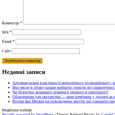
Коментар
*
Ім'я
*
Email
*
Сайт
Недавні записи
Антивандальні властивості монолітного полікарбонату: з
Яке місце в літаку краще вибрати: поради від практичних
Чи безпечно залишати лежачого хворого в пансіонаті?
Обладнання для скотарства — ваш помічник у догляді за
Вплив фаз Місяця на повсякденне життя: що говорить на
bloghouse.website
Proudly powered by WordPress
|
Theme: Refined Blocks by
Candid 