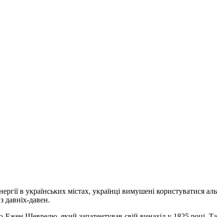
нергії в українських містах, українці вимушені користуватися а
з давніх-давен.
Ежен Шеврелю, який запатентував свій винахід у 1825 році. Так