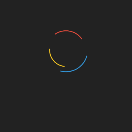
ий прибуток і просування по кар’єрних сходах,
 північно-західній частині будинку.
расуню 27 грудня. Таким чином залучіть до себе
раси на ялинці повинні бути червоними, білими і
і просуватися завдяки інтелекту, розташуйте ялинку
е для цього підійде 31 грудня. Прикраси повинні бути
інків.
 південно-західній частині будинку. Вдала дата для
ні бути червоними або зеленими.
 щоб активізувати властивості.
икрасити її іграшками сріблястого, білого і