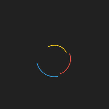
Як правильно розводити
аскорбінову кислоту
Якщо ви не знаєте, як підгодувати розсаду
аскорбіновою кислотою, то записуйте ці
найпростіші пропорції. На 1 літр води
потрібно додати 1 таблетку диво-засобу.
Потім поливаємо квітка і насолоджуємося
його квітучим виглядом.
5/5 - (1 vote)
SHARE
Facebook
Twitter
Pinterest
Linkedin