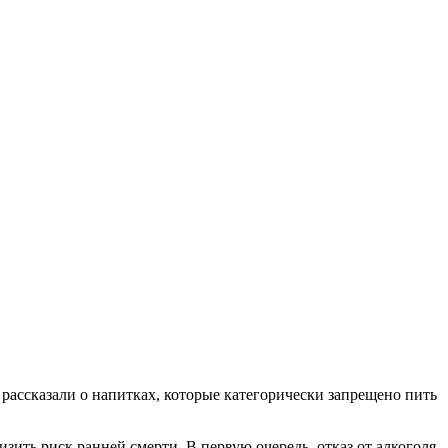
рассказали о напитках, которые категорически запрещено пить
зить риск ранней смерти. В первую очередь, отказ от алкоголя