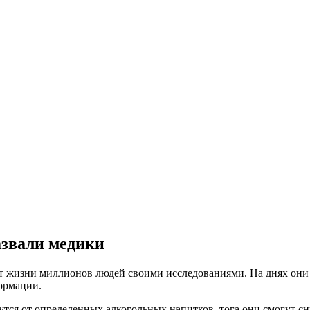
азвали медики
ют жизни миллионов людей своими исследованиями. На днях они 
ормации.
тся от определенных алкогольных напитков, тога они смогут сни