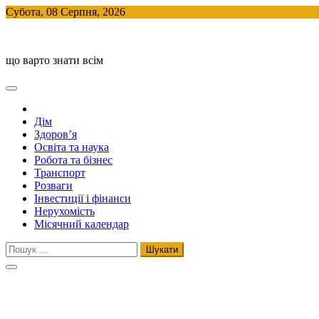
Skip
Субота, 08 Серпня, 2026
to
BlogHouse
content
що варто знати всім
Дім
Здоров’я
Освіта та наука
Робота та бізнес
Транспорт
Розваги
Інвестиції і фінанси
Нерухомість
Місячний календар
Пошук: