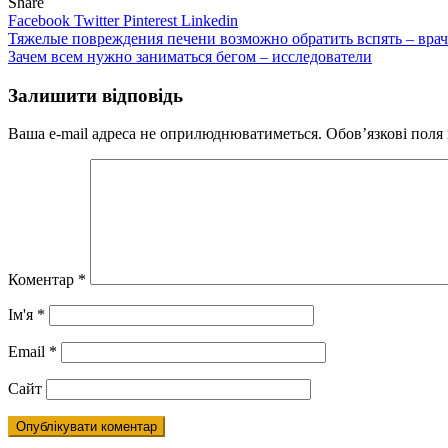
Share
Facebook
Twitter
Pinterest
Linkedin
Навігація
Тяжелые повреждения печени возможно обратить вспять – вра
Зачем всем нужно заниматься бегом – исследователи
записів
Залишити відповідь
Ваша e-mail адреса не оприлюднюватиметься.
Обов’язкові поля
Коментар
*
Ім'я
*
Email
*
Сайт