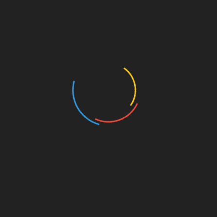
квітів, які ви хочете посадити в умовах
затінення сонячного світла.
Конвалії
Ще одним видом квітів, які люблять тінь є
конвалії. Вони цвітуть маленькими білими
квіточками та їм не потрібно багато
сонячного проміння.
Аюга
Аюга – це квітка, яка зацвітає навесні. Вона
переносить будь-яку тінь. Найчастіше цвіте
фіолетовим кольором упродовж кількох
тижнів.