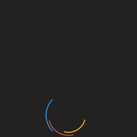
– увеличение печени;
– анемия;
– атрофия и гипотония мышц тела;
– желтуха.
Лечение должно проводиться обязательно. В
противном случае больной не проживет
дольше чем 3 года.
Как происходит лечение
гликогенозов? Какую