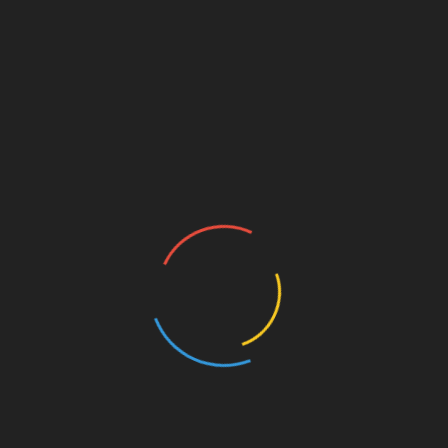
попереку набувають більшу інтенсивність і
стають постійними.
У дітей симптоми вторинного пієлонефриту
дещо відрізняються – підвищення
температури відбувається приблизно в
однаковий час доби, чому передує озноб.
Через деякий час після рясного потіння
температура знижується. Зазвичай хворі діти
апатичні і майже весь час лежить.
Дуже
складно
діагност
увати
захворю