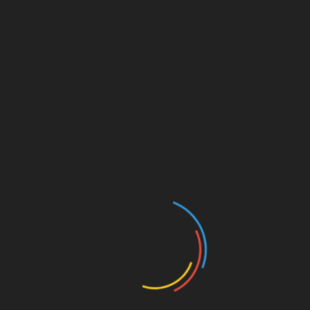
Лляне насіння. Протягом тижня пийте відвар
з лляного насіння. Одну столову ложку
насіння залийте склянкою води і
прокип’ятіть. Перед вживанням відвар
розбавити холодною кип’яченою водою.
Повернутися до змісту
Терапія трав’яними
зборами
Якщо у вас виявився пісок у нирках,
лікування можна провести, приймаючи
трав’яні збори.
Збір №1: