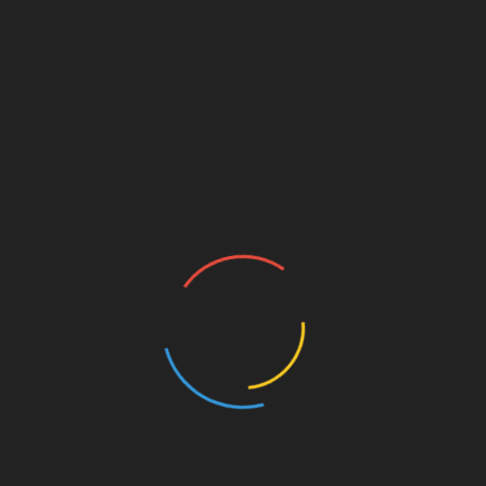
операції
хворому
робиться аналіз крові для виявлення грубих
електролітних розладів (К, Na), контролю
показників гематокриту і гемоглобіну.
Вимірюються вага, тиск і температура.
Для коригування показників крові
проводиться сеанс гемодіалізу. Спеціаліст-
анестезіолог визначає найбільш підходящий
варіант наркозу.
Повернутися до змісту
Проведення операції по