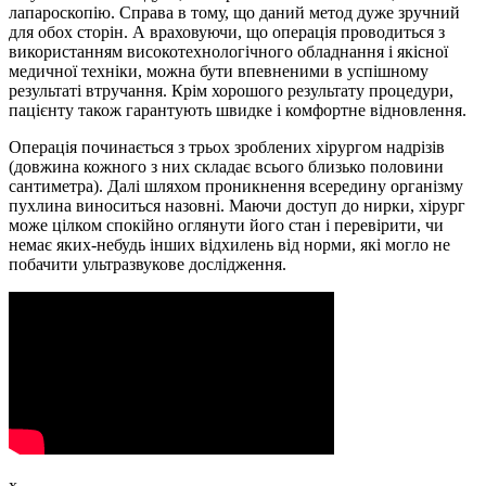
лапароскопію. Справа в тому, що даний метод дуже зручний
для обох сторін. А враховуючи, що операція проводиться з
використанням високотехнологічного обладнання і якісної
медичної техніки, можна бути впевненими в успішному
результаті втручання. Крім хорошого результату процедури,
пацієнту також гарантують швидке і комфортне відновлення.
Операція починається з трьох зроблених хірургом надрізів
(довжина кожного з них складає всього близько половини
сантиметра). Далі шляхом проникнення всередину організму
пухлина виноситься назовні. Маючи доступ до нирки, хірург
може цілком спокійно оглянути його стан і перевірити, чи
немає яких-небудь інших відхилень від норми, які могло не
побачити ультразвукове дослідження.
x