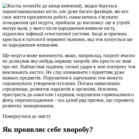
Не до кінця вивчений, звідки беруться
парапельвикальные кісти, але дуже багато фахівців, які все
своє життя присвятили роботі, намагаючись з’ясувати
походження цієї недуги, прийшли до висновку: ще в утробі
матері маля, у якого після народження виявили кісту,
підхоплює інфекції сечостатевої системи. Іноді ж причина
криється в патології ниркової тканини, яка теж купується ще
не народженим немовлям.
Ще недуга може виникнути, якщо, наприклад, пацієнт вчасно
не долікував яку-небудь ниркову хворобу або просто не знав
про неї. Найчастіше падіння, сильні удари в зоні попереку теж
викликають кистоз. Не слід зловживати і підняттям дуже
важких предметів. Порушення в харчуванні теж можуть
спровокувати утворення пухлини. Погана навколишнє
середовище, розвиток паразитів в організмі, безсоння,
пристрасть до алкоголю і куріння, порушення гормонального
фону, переохолодження – ось цілий ряд причин, що сприяють
розвитку захворювання.
Повернутися до змісту
Як проявляє себе хворобу?