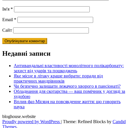
Ім'я
*
Email
*
Сайт
Недавні записи
Антивандальні властивості монолітного полікарбонату:
захист від ударів та пошкоджень
Яке місце в літаку краще вибрати: поради від
практичних мандрівників
Чи безпечно залишати лежачого хворого в пансіонаті?
Обладнання для скотарства — ваш помічник у догляді за
худобою
Вплив фаз Місяця на повсякденне життя: що говорить
наука
bloghouse.website
Proudly powered by WordPress
|
Theme: Refined Blocks by
Candid
Themes
.