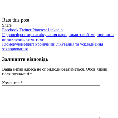
Rate this post
Share
Facebook
Twitter
Pinterest
Linkedin
Навігація
Гідронефроз нирки: лікування народними засобами, причини
виникнення, симптоми
записів
Гломерулонефрит хронічний: лікування та ускладнення
захворювання
Залишити відповідь
Ваша e-mail адреса не оприлюднюватиметься.
Обов’язкові
поля позначені
*
Коментар
*