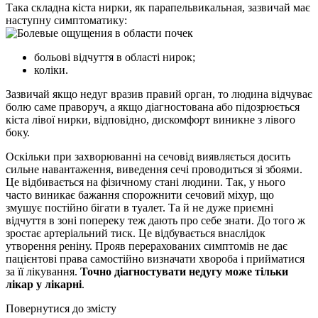
Така складна кіста нирки, як парапельвикальная, зазвичай має
наступну симптоматику:
больові відчуття в області нирок;
коліки.
Зазвичай якщо недуг вразив правий орган, то людина відчуває
болю саме праворуч, а якщо діагностована або підозрюється
кіста лівої нирки, відповідно, дискомфорт виникне з лівого
боку.
Оскільки при захворюванні на сечовід виявляється досить
сильне навантаження, виведення сечі проводиться зі збоями.
Це відбивається на фізичному стані людини. Так, у нього
часто виникає бажання спорожнити сечовий міхур, що
змушує постійно бігати в туалет. Та й не дуже приємні
відчуття в зоні попереку теж дають про себе знати. До того ж
зростає артеріальний тиск. Це відбувається внаслідок
утворення реніну. Прояв перерахованих симптомів не дає
пацієнтові права самостійно визначати хвороба і прийматися
за її лікування.
Точно діагностувати недугу може тільки
лікар у лікарні
.
Повернутися до змісту