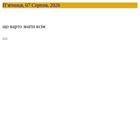
Skip
П’ятниця, 07 Серпня, 2026
to
BlogHouse
content
що варто знати всім