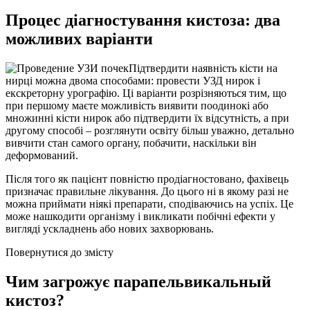
Процес діагностування кистоза: два
можливих варіанти
Підтвердити наявність кісти на
нирці можна двома способами: провести УЗД нирок і
екскреторну урографію. Ці варіанти розрізняються тим, що
при першому маєте можливість виявити поодинокі або
множинні кісти нирок або підтвердити їх відсутність, а при
другому способі – розглянути освіту більш уважно, детально
вивчити стан самого органу, побачити, наскільки він
деформований.
Після того як пацієнт повністю продіагностовано, фахівець
призначає правильне лікування. До цього ні в якому разі не
можна приймати ніякі препарати, сподіваючись на успіх. Це
може нашкодити організму і викликати побічні ефекти у
вигляді ускладнень або нових захворювань.
Повернутися до змісту
Чим загрожує парапельвикальный
кистоз?