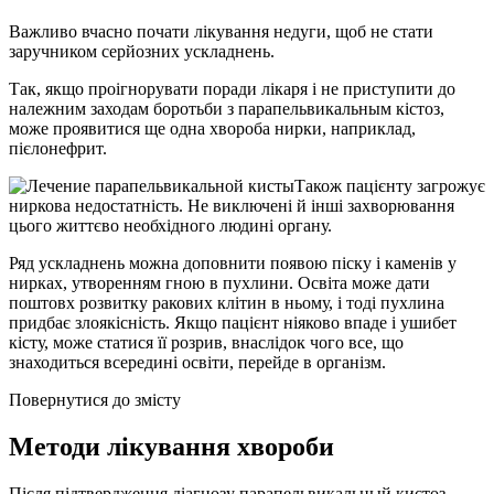
Важливо вчасно почати лікування недуги, щоб не стати
заручником серйозних ускладнень.
Так, якщо проігнорувати поради лікаря і не приступити до
належним заходам боротьби з парапельвикальным кістоз,
може проявитися ще одна хвороба нирки, наприклад,
пієлонефрит.
Також пацієнту загрожує
ниркова недостатність. Не виключені й інші захворювання
цього життєво необхідного людині органу.
Ряд ускладнень можна доповнити появою піску і каменів у
нирках, утворенням гною в пухлини. Освіта може дати
поштовх розвитку ракових клітин в ньому, і тоді пухлина
придбає злоякісність. Якщо пацієнт ніяково впаде і ушибет
кісту, може статися її розрив, внаслідок чого все, що
знаходиться всередині освіти, перейде в організм.
Повернутися до змісту
Методи лікування хвороби
Після підтвердження діагнозу парапельвикальный кистоз