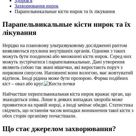
Здоров'я
Захворювання нирок
Парапельвикальные кісти нирок та їх лікування
Парапельвикальные кісти нирок та їх
лікування
Нерідко на плановому ультразвуковому дослідженні раптом
виявляються пухлини внутрішніх органів. Одними з таких
можуть бути поодинокі або множинні кісти нирок. Серед них
можуть зустрічатися і парапельвикальные. Дані утворення
являють собою так звані мішечки, які
виростають поруч з
нирковим синусом. Наповнені вони вологою, має жовтуватий
відтінок. Іноді рідина може бути прозорою. Форма подібних
кіст – овал або круг.
Найчастіше перипельвикальная кіста нирок вражає орган, що
знаходиться зліва. Лише в деяких випадках хвороба може
проявитися на правій нирці, а іноді зачіпає обидві. Статистика
свідчить, що останнім часом випадки виникнення такої кісти з
обох сторін організму почастішали.
Що стає джерелом захворювання?