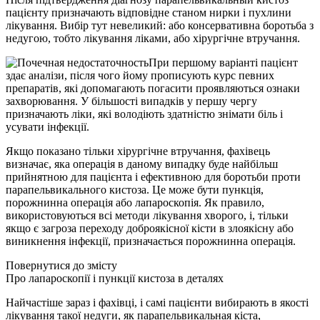
пацієнту призначають відповідне станом нирки і пухлини
лікування. Вибір тут невеликий: або консервативна боротьба з
недугою, тобто лікування ліками, або хірургічне втручання.
При першому варіанті пацієнт
здає аналізи, після чого йому прописують курс певних
препаратів, які допомагають погасити проявляються ознаки
захворювання. У більшості випадків у першу чергу
призначають ліки, які володіють здатністю знімати біль і
усувати інфекції.
Якщо показано тільки хірургічне втручання, фахівець
визначає, яка операція в даному випадку буде найбільш
прийнятною для пацієнта і ефективною для боротьби проти
парапельвикального кистоза. Це може бути пункція,
порожнинна операція або лапароскопія. Як правило,
використовуються всі методи лікування хворого, і, тільки
якщо є загроза переходу доброякісної кісти в злоякісну або
виникнення інфекції, призначається порожнинна операція.
Повернутися до змісту
Про лапароскопії і пункції кистоза в деталях
Найчастіше зараз і фахівці, і самі пацієнти вибирають в якості
лікування такої недуги, як парапельвикальная кіста,