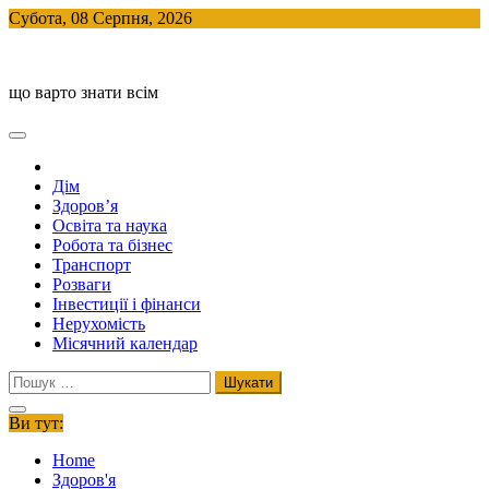
Skip
Субота, 08 Серпня, 2026
to
BlogHouse
content
що варто знати всім
Дім
Здоров’я
Освіта та наука
Робота та бізнес
Транспорт
Розваги
Інвестиції і фінанси
Нерухомість
Місячний календар
Пошук:
Ви тут:
Home
Здоров'я