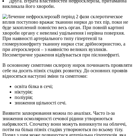
Друга. Втрата властивостей нефросклероза, притаманна
викликала його хвороби.
В період 2 фази склеротическое
вплив поступово вражає тканини нирки до тих пір, поки не
буде захоплений повністю весь орган. При повній картині
хвороби органу є невеликі ущільнення і нерівна поверхня.
При наявності артеріального типу гіпертензії та
гломерулонефриту тканину нирки стає дрібнозернистою, а
при атеросклерозі – з наявністю великих вузликів.
Несиметричне ураження відбувається при пієлонефриті.
В основному симптоми склерозу нирок починають проявляти
себе на досить пізніх стадіях розвитку. До основних проявів
відносяться наступні зміни та симптоми:
освіта білка в сечі;
ніктурія;
поліурія;
зниження щільності сечі.
Виявити захворювання можна по аналізах. Часто із-за
зниження осмолярності сечової рідини утворюються
набряклості. Спочатку вони можуть виникнути на обличчі,
потім на більш пізніх стадіях утворюються по всьому тілу.
Поряд з цим може розвинутися артеріальна гіпертензія, яка