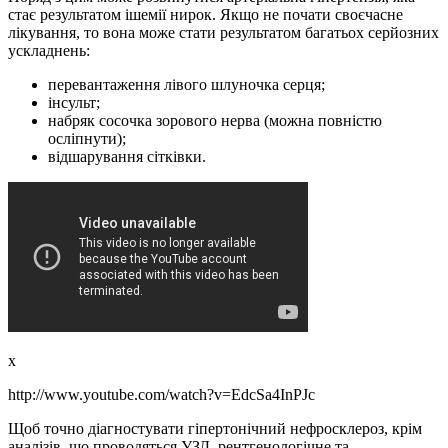
стає результатом ішемії нирок. Якщо не почати своєчасне
лікування, то вона може стати результатом багатьох серйозних
ускладнень:
перевантаження лівого шлуночка серця;
інсульт;
набряк сосочка зорового нерва (можна повністю
осліпнути);
відшарування сітківки.
x
http://www.youtube.com/watch?v=EdcSa4InPJc
Щоб точно діагностувати гіпертонічний нефросклероз, крім
аналізів, що проводяться УЗД, рентгенологічне та