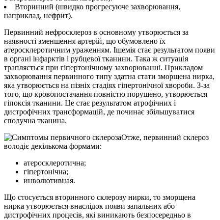
Вторинний (швидко прогресуюче захворювання,
наприклад, нефрит).
Первинний нефросклероз в основному утворюється за
наявності зменшення артерій, що обумовлено їх
атеросклеротичним ураженням. Ішемія стає результатом появи
в органі інфарктів і рубцевої тканини. Така ж ситуація
трапляється при гіпертонічному захворюванні. Прикладом
захворювання первинного типу здатна стати зморщена нирка,
яка утворюється на пізніх стадіях гіпертонічної хвороби. З-за
того, що кровопостачання повністю порушено, утворюється
гіпоксія тканини. Це стає результатом атрофічних і
дистрофічних трансформацій, де починає збільшуватися
сполучна тканина.
Отже, первинний склероз
володіє декількома формами:
атеросклеротична;
гіпертонічна;
инволютивная.
Що стосується вторинного склерозу нирки, то зморщена
нирка утворюється внаслідок появи запальних або
дистрофічних процесів, які виникають безпосередньо в