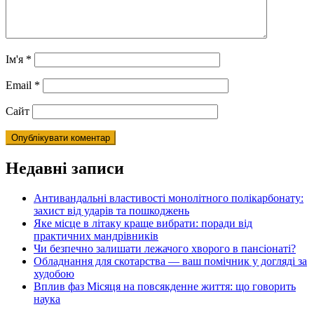
Ім'я
*
Email
*
Сайт
Недавні записи
Антивандальні властивості монолітного полікарбонату:
захист від ударів та пошкоджень
Яке місце в літаку краще вибрати: поради від
практичних мандрівників
Чи безпечно залишати лежачого хворого в пансіонаті?
Обладнання для скотарства — ваш помічник у догляді за
худобою
Вплив фаз Місяця на повсякденне життя: що говорить
наука