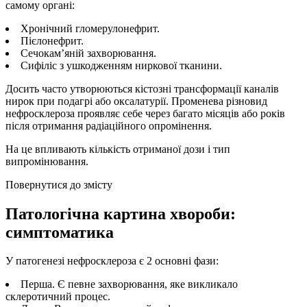
самому органі:
Хронічний гломерулонефрит.
Пієлонефрит.
Сечокам’яній захворювання.
Сифіліс з ушкодженням ниркової тканини.
Досить часто утворюються кістозні трансформації каналів
нирок при подагрі або оксалатурії. Променева різновид
нефросклероза проявляє себе через багато місяців або років
після отримання радіаційного опромінення.
На це впливають кількість отриманої дози і тип
випромінювання.
Повернутися до змісту
Патологічна картина хвороби:
симптоматика
У патогенезі нефросклероза є 2 основні фази:
Перша. Є певне захворювання, яке викликало
склеротичний процес.