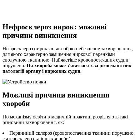
Нефросклероз нирок: можливі
причини виникнення
Нефросклероз нирок являє собою небезпечне захворювання,
для якого характерно заміщення ниркової паренхіми
сполучною тканиною. Найчастіше кровопостачання судин
порушено.
Ця хвороба може з’явитися з-за різноманітних
патологій органу і ниркових судин.
Можливі
причини виникнення
хвороби
По механізму освіти в медичній практиці розрізняють такі
різновиди захворювання, як:
Первинний склероз (кровопостачання тканини порушено,
є атеросклероз та інші хвороби).