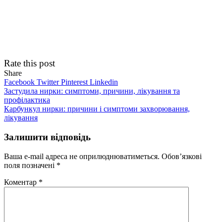
Rate this post
Share
Facebook
Twitter
Pinterest
Linkedin
Навігація
Застудила нирки: симптоми, причини, лікування та
профілактика
записів
Карбункул нирки: причини і симптоми захворювання,
лікування
Залишити відповідь
Ваша e-mail адреса не оприлюднюватиметься.
Обов’язкові
поля позначені
*
Коментар
*