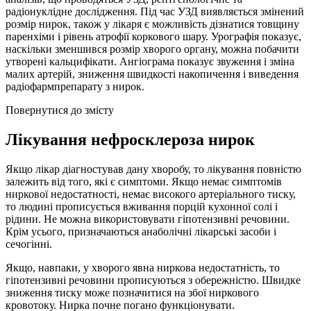
радіонуклідне дослідження. Під час УЗД виявляється змінений
розмір нирок, також у лікаря є можливість дізнатися товщину
паренхіми і рівень атрофії коркового шару. Урографія показує,
наскільки зменшився розмір хворого органу, можна побачити
утворені кальцифікати. Ангіограма показує звуження і зміна
малих артерій, зниження швидкості накопичення і виведення
радіофармпрепарату з нирок.
Повернутися до змісту
Лікування нефросклероза нирок
Якщо лікар діагностував дану хворобу, то лікування повністю
залежить від того, які є симптоми. Якщо немає симптомів
ниркової недостатності, немає високого артеріального тиску,
то людині прописується вживання порцій кухонної солі і
рідини. Не можна використовувати гіпотензивні речовини.
Крім усього, призначаються анаболічні лікарські засоби і
сечогінні.
Якщо, навпаки, у хворого явна ниркова недостатність, то
гіпотензивні речовини прописуються з обережністю. Швидке
зниження тиску може позначитися на збої ниркового
кровотоку. Нирка почне погано функціонувати.