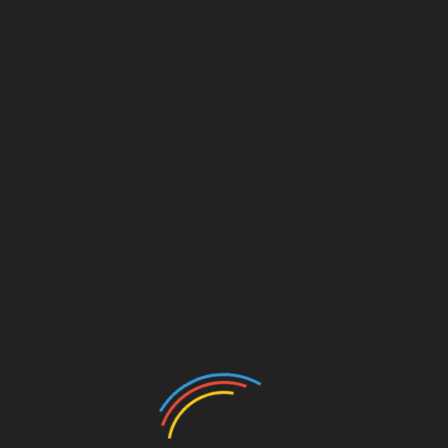
 що проявляються при дотику;
діленням сечі;
обхідно зробити аналіз сечі, УЗД органів черевної
ю, рентген черевної порожнини і монограму.
огії
необхідно провести комплексне обстеження.
лідок таких захворювань: