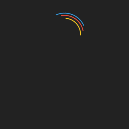
додаткова
характеристика
Неглериоз зустрічається не тільки в США,
але і був діагностований в Індії, Чехії та
інших країнах. Справа в тому, що амеба
живе тільки в мулистому, брудному водоймі.
Коли він иссыхает, то одноклітинна
переходить у фазу цисти, яка може
переноситися вітром з однієї місцевості в
іншу. Зараження від однієї людини до іншої
неможливо.
Неглери
оз рідко
закінчує