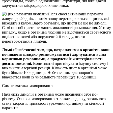
трофозоиды, тобто в одноклітинні структури, які вже здатні
харчуватися мікрофлорою кишечника.
Після своєї активізації паразити
живуть до 40 днів, а потім знову перетворюються в цисти, які
виходять з калом.Варто розуміти, що цисти це ще не лямблії.
Самі по собі цисти не мають можливості розмноження. У тому
випадку, якщо в організмі людини не відбувається своєчасного
виділення жовчі або порушений її складу, цисти
перетворюється в лямблії.
Лямблії небезпечні тим, що, потрапляючи в організм, вони
починають швидко розмножуватися і харчуватися всіма
корисними речовинами, а продукти їх життєдіяльності
досить токсичні.
Вони здатні пригнічувати імунну систему і
викликати алергічні реакції. Кількість цист в організмі може
бути більше 100 одиниць. Небезпечним для здоров’я
вважається коли їх чисельність перевищує 10 одиниць.
Симптоматика захворювання
Наявність лямблій в організмі може проявляти себе по-
різному. Ознаки захворювання залежать від віку, загального
стану здоров’я, тривалості ураження організму та кількості
паразитів.