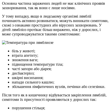
Основна частина заражених людей не має клінічних проявів
захворювання, так як вони є лише носіями.
У тому випадку, якщо в людському організмі лямблії
починають активно розвиватися, можуть виникати симптоми,
схожі з ознаками простудних або вірусних захворювань. У
дітей лямбліоз протікає більш виражено, ніж у дорослих, і
може супроводжуватися такими симптомами:
біль у животі;
втрата апетиту;
зниження ваги;
підвищення температури тіла;
часті запори або діарея;
дисбактеріоз;
шкірні висипання;
напади сильного кашлю;
збільшення лімфатичних вузлів, печінки або селезінки.
Після того як в кишечнику відбувається закріплення лямблій,
симптоми їх присутності проявляються у дорослих так:
порушення стільця;