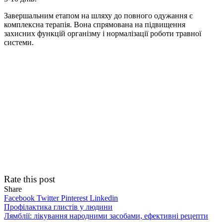
Завершальним етапом на шляху до повного одужання є
комплексна терапія. Вона спрямована на підвищення
захисних функцій організму і нормалізації роботи травної
системи.
Rate this post
Share
Facebook
Twitter
Pinterest
Linkedin
Навігація
Профілактика глистів у людини
Лямблії: лікування народними засобами, ефективні рецепти
записів