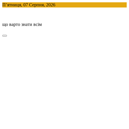
Skip
П’ятниця, 07 Серпня, 2026
to
BlogHouse
content
що варто знати всім