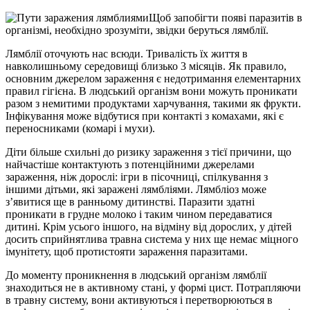
Щоб запобігти появі паразитів в
організмі, необхідно зрозуміти, звідки беруться лямблії.
Лямблії оточують нас всюди. Тривалість їх життя в
навколишньому середовищі близько 3 місяців. Як правило,
основним джерелом зараження є недотримання елементарних
правил гігієна. В людський організм вони можуть проникати
разом з немитими продуктами харчування, такими як фрукти.
Інфікування може відбутися при контакті з комахами, які є
переносниками (комарі і мухи).
Діти більше схильні до ризику зараження з тієї причини, що
найчастіше контактують з потенційними джерелами
зараження, ніж дорослі: ігри в пісочниці, спілкування з
іншими дітьми, які заражені лямбліями. Лямбліоз може
з’явитися ще в ранньому дитинстві. Паразити здатні
проникати в грудне молоко і таким чином передаватися
дитині. Крім усього іншого, на відміну від дорослих, у дітей
досить сприйнятлива травна система у них ще немає міцного
імунітету, щоб протистояти зараження паразитами.
До моменту проникнення в людський організм лямблії
знаходиться не в активному стані, у формі цист. Потрапляючи
в травну систему, вони активуються і перетворюються в