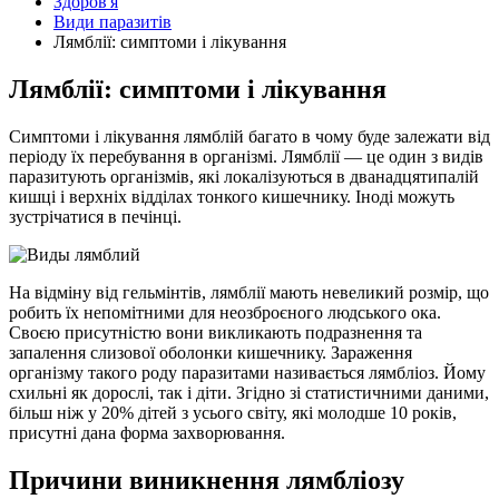
Здоров'я
Види паразитів
Лямблії: симптоми і лікування
Лямблії: симптоми і лікування
Симптоми і лікування лямблій багато в чому буде залежати від
періоду їх перебування в організмі. Лямблії — це один з видів
паразитують організмів, які локалізуються в дванадцятипалій
кишці і верхніх відділах тонкого кишечнику. Іноді можуть
зустрічатися в печінці.
На відміну від гельмінтів, лямблії мають невеликий розмір, що
робить їх непомітними для неозброєного людського ока.
Своєю присутністю вони викликають подразнення та
запалення слизової оболонки кишечнику. Зараження
організму такого роду паразитами називається лямбліоз. Йому
схильні як дорослі, так і діти. Згідно зі статистичними даними,
більш ніж у 20% дітей з усього світу, які молодше 10 років,
присутні дана форма захворювання.
Причини виникнення лямбліозу