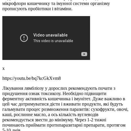
мікрофлори кишечнику та імунної системи організму
прописують пробіотики і вітаміни.
x
https://youtu.be/bq7kcGkXvm8
Лікування лямбліозу у дорослих рекомендують почати з
придушення ознак токсикозу. Необхідно підвищити
ферментну активність кишечника і імунітет. Дуже важливо в
цей час дотримуватися дієти і вживати продукти, які будуть
гальмувати процес розмноження паразитів: сухофрукти, овочі,
каші, рослинне масло, а ось кількість вуглеводів
рекомендується звести до мінімуму. Через 1-2 тижні
починають приймати протипаразитарні препарати, протягом
5-10 днів.