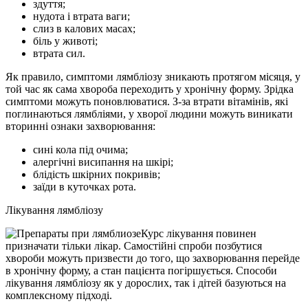
здуття;
нудота і втрата ваги;
слиз в калових масах;
біль у животі;
втрата сил.
Як правило, симптоми лямбліозу зникають протягом місяця, у
той час як сама хвороба переходить у хронічну форму. Зрідка
симптоми можуть поновлюватися. З-за втрати вітамінів, які
поглинаються лямбліями, у хворої людини можуть виникати
вторинні ознаки захворювання:
сині кола під очима;
алергічні висипання на шкірі;
блідість шкірних покривів;
заїди в куточках рота.
Лікування лямбліозу
Курс лікування повинен
призначати тільки лікар. Самостійні спроби позбутися
хвороби можуть призвести до того, що захворювання перейде
в хронічну форму, а стан пацієнта погіршується. Способи
лікування лямбліозу як у дорослих, так і дітей базуються на
комплексному підході.