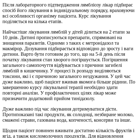
Після лабораторного підтвердження лямбліозу лікар підбирає
спосіб його лікування в індивідуальному порядку, враховуючи
всі особливості організму пацієнта. Курс лікування
поділяється на кілька етапів.
Найчастіше лікування лямблій у дітей ділиться на 2 етапи за
10 днів. Дитині прописуються препарати, спрямовані на
знищення паразитів. Одними з таких є метронідазол та
макмірор. Дозування підбирається відповідно до зросту і ваги
дитини. Варто бути готовим до того, що на 5-й день після
початку лікування стан хворого погіршується. Погіршення
загального самопочуття відбувається з причини загибелі
лямблій в кишечнику. У процесі їх розпаду виділяються
токсини, які і є причиною загального нездужання. У цей час
дуже важливо, щоб пацієнт вживав якомога більше рідини. По
завершенню курсу лікувальної терапії необхідно здати
повторні аналізи. У профілактичних цілях лікар може
призначити додатковий прийом тинідазолу.
Дуже важливо під час лікування дотримуватися дієти.
Протипоказані такі продукти, як солодощі, незбиране молоко,
смажені страви, газована вода, копченості, консерви та інше.
Щодня пацієнт повинен вживати достатню кількість фруктів і
ягід, а також кисломолочних продуктів. Для відновлення