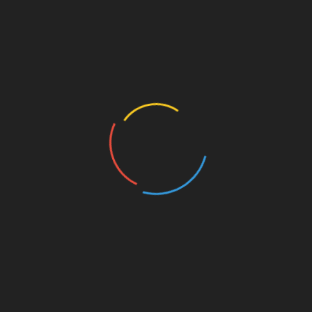
паразити здатні спровокувати запалення
кишечника.
Від людини до людини деякі глисти здатні
передаватися через плаценту. Якщо жінка
під час вагітності страждає від гельмінтозу,
то ймовірність інфікування малюка досить
висока. Крім того, зараження може відбутися
і не внутрішньоутробно, а в результаті
проходження по родових шляхах. Анус є
місцем скупчення яєць або личинок багатьох
паразитів, які можуть проникнути в організм
під час пологів.
Грудні діти теж схильні до ризику
інфікування.
Паразити не передаються з
грудним молоком, але якщо жінка або інші