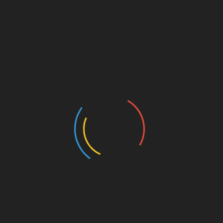
жирної їжі. На більш складних стадіях —
блювання з кров’ю, біль у правому підребер’ї,
свербіння в задньому проході, печіння в
області кишечника, порушення нормальної
роботи шлунково-кишкового тракту, печінки,
нирок.
Наскільки небезпечні глисти? Все залежить
від їх виду. Одні просто паразитують в
організмі, і, присмоктавшись до якого-небудь
органу, повільно харчуються соками свого
«господаря», при цьому виробляючи деяку
кількість шкідливих речовин. Інші більш
небезпечні, як, наприклад, анизакидоз: може
спостерігатися блювання з кров’ю.
Такі види глистів здатні розмножуватися, не