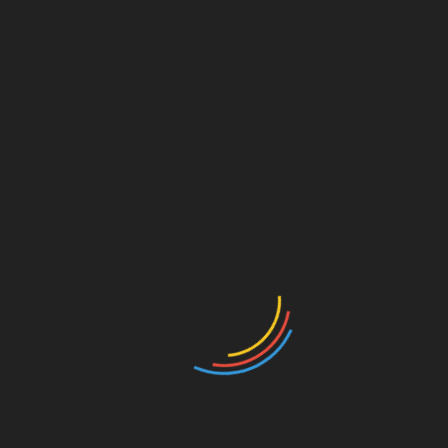
Процес діагностики
гельмінтів в печінці і їх
симптомів
Поставити діагноз глистів у печінці досить
важко, оскільки яйця ними відкладаються час
від часу, а виявлення антитіл в крові
можливо не завжди. Дана причина пов’язана
з наявністю помилкової думки про те, що
існує їх не дуже велика кількість.
Ситуація з лікуванням може посилюватися і
тим, що чутливість заражених людей до
лікарських засобів є підвищеною.
Навіть якщо фахівці виявили глисти в