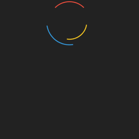
головний біль;
запаморочення;
підвищення кров’яного тиску;
гарячковий стан;
посилене випадання волосся;
алергія (шкірні висипання, свербіж,
набряк Квінке);
гостра форма ниркової недостатності;
менінгеальний синдром;
зміни у складі крові (агранулоцитоз,
апластична анемія, лейкопенія,
панцитопенія);
підвищення активності печінкових
ферментів.
Ймовірність розвитку побічних реакцій
збільшується у пацієнтів, які приймають