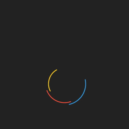
лікар.
Якщо ж паразити були знову виявлені навіть
після терапії, то лікування опісторхозу,
дифиллоботриоза та інших паразитарних
хвороб, як правило, рекомендується
проводити в стаціонарних умовах.
Спосіб застосування
препарату
Як приймати Більтріцід, хвилює кожного, хто
зіткнувся з проблемою паразитів. Згідно
інструкції, Більтріцід приймається всередину
і запивається великою кількістю води.