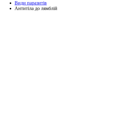
Види паразитів
Антитіла до лямблій