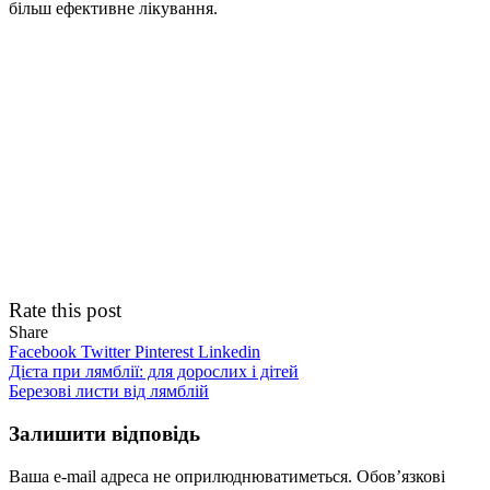
більш ефективне лікування.
Rate this post
Share
Facebook
Twitter
Pinterest
Linkedin
Навігація
Дієта при лямблії: для дорослих і дітей
Березові листи від лямблій
записів
Залишити відповідь
Ваша e-mail адреса не оприлюднюватиметься.
Обов’язкові