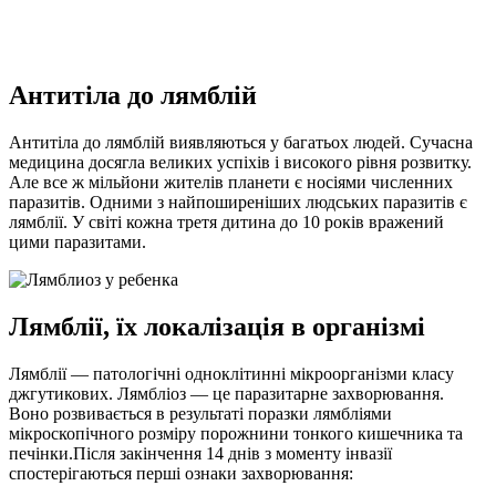
Антитіла до лямблій
Антитіла до лямблій виявляються у багатьох людей. Сучасна
медицина досягла великих успіхів і високого рівня розвитку.
Але все ж мільйони жителів планети є носіями численних
паразитів. Одними з найпоширеніших людських паразитів є
лямблії. У світі кожна третя дитина до 10
років вражений
цими паразитами.
Лямблії, їх локалізація в організмі
Лямблії — патологічні одноклітинні мікроорганізми класу
джгутикових. Лямбліоз — це паразитарне захворювання.
Воно розвивається в результаті поразки лямбліями
мікроскопічного розміру порожнини тонкого кишечника та
печінки.Після закінчення 14 днів з моменту інвазії
спостерігаються перші ознаки захворювання: