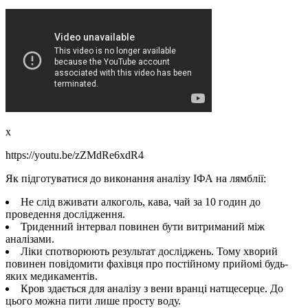
x
https://youtu.be/zZMdRe6xdR4
Як підготуватися до виконання аналізу ІФА на лямблії:
Не слід вживати алкоголь, кава, чай за 10 годин до
проведення дослідження.
Триденний інтервал повинен бути витриманий між
аналізами.
Ліки спотворюють результат досліджень. Тому хворий
повинен повідомити фахівця про постійному прийомі будь-
яких медикаментів.
Кров здається для аналізу з вени вранці натщесерце. До
цього можна пити лише просту воду.