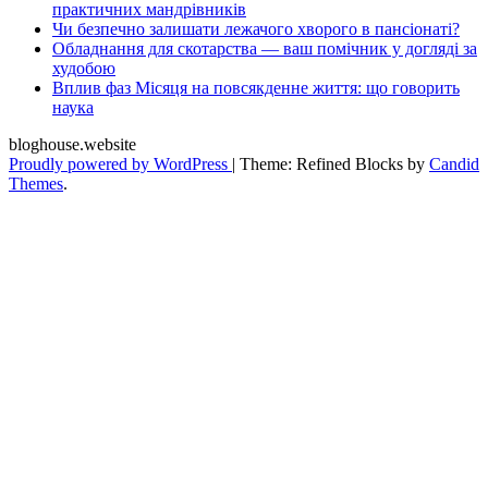
практичних мандрівників
Чи безпечно залишати лежачого хворого в пансіонаті?
Обладнання для скотарства — ваш помічник у догляді за
худобою
Вплив фаз Місяця на повсякденне життя: що говорить
наука
bloghouse.website
Proudly powered by WordPress
|
Theme: Refined Blocks by
Candid
Themes
.