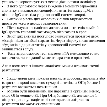
успіхом використовується з метою діагностики лямбліозу.
З його допомогою через тиждень з моменту зараження
спочатку виявляються специфічні антитіла класу IgM, а
пізніше IgG антитіла у кровоносній системі хворої.
Високий рівень цих особливих білків відзначається
протягом усього періоду захворювання.
Після одужання пацієнта антитіла до антигенів лямблій
IgG досить тривалий час можуть зберігатися в крові.
Зміст цих антитіл поступово знижується протягом двох
місяців після загибелі паразитів. Через півроку після знищення
збудників від цих антитіл у кровоносній системі не
залишається і сліду.
Тому за допомогою тест-системи ІФА неможливо точно
визначити, чи є в даний момент паразити в організмі.
Але в комплексі з іншими аналізами можна отримати точні
результати:
Якщо аналіз калу показав наявність дорослих паразитів або
їх цисти, в крові виявлено сумарні антитіла, а ОПд більше 1,
результат вважається позитивним.
Можна бути впевненим, що паразитів в організмі немає,
якщо ОПд менше 0,85. При ОПд більше 0,85, але менше 1
лікар запропонує пацієнтові повторити аналіз, так як
результати вважаються сумнівними.