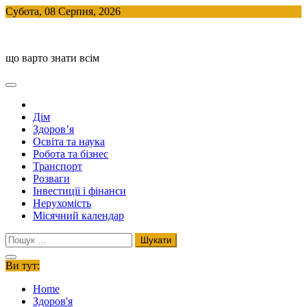
Skip
Субота, 08 Серпня, 2026
to
BlogHouse
content
що варто знати всім
Дім
Здоров’я
Освіта та наука
Робота та бізнес
Транспорт
Розваги
Інвестиції і фінанси
Нерухомість
Місячний календар
Пошук:
Ви тут:
Home
Здоров'я