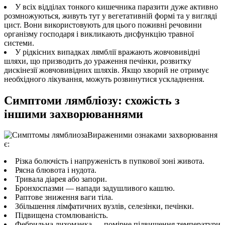
У всіх відділах тонкого кишечника паразити дуже активно
розмножуються, живуть тут у вегетативній формі та у вигляді
цист. Вони використовують для цього поживні речовини
організму господаря і викликають дисфункцію травної
системи.
У рідкісних випадках лямблії вражають жовчовивідні
шляхи, що призводить до ураження печінки, розвитку
дискінезії жовчовивідних шляхів. Якщо хворий не отримує
необхідного лікування, можуть розвинутися ускладнення.
Симптоми лямбліозу: схожість з
іншими захворюваннями
Вираженими ознаками захворювання
є:
Різка болючість і напруженість в пупкової зоні живота.
Рясна блювота і нудота.
Тривала діарея або запори.
Бронхоспазми — напади задушливого кашлю.
Раптове зниження ваги тіла.
Збільшення лімфатичних вузлів, селезінки, печінки.
Підвищена стомлюваність.
Фебрильна лихоманка — помірне підвищення температури