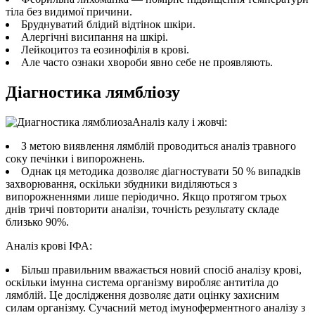
тіла без видимої причини.
Бруднуватий блідий відтінок шкіри.
Алергічні висипання на шкірі.
Лейкоцитоз та еозинофілія в крові.
Але часто ознаки хвороби явно себе не проявляють.
Діагностика лямбліозу
Аналіз калу і жовчі:
З метою виявлення лямблій проводиться аналіз травного
соку печінки і випорожнень.
Однак ця методика дозволяє діагностувати 50 % випадків
захворювання, оскільки збудники виділяються з
випорожненнями лише періодично. Якщо протягом трьох
днів тричі повторити аналізи, точність результату складе
близько 90%.
Аналіз крові ІФА:
Більш правильним вважається новий спосіб аналізу крові,
оскільки імунна система організму виробляє антитіла до
лямблій. Це дослідження дозволяє дати оцінку захисним
силам організму. Сучасний метод імуноферментного аналізу з