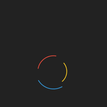
Повернутися до змісту
Медикаментозне
лікування і народні
способи
Виявив
ши
усередині ока прищик, не потрібно
намагатися видавити його, так як виділений
гній може потрапити всередину очної орбіти,
поширивши тим самим інфекцію.
Дуже часто невеликий за розміром прищик