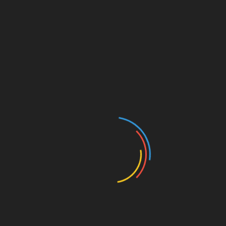
перед очима може бути дуже багато. Якщо
симптом повторюється неодноразово,
необхідно терміново звернутися до лікаря.
Обов’язково відвідати терапевта, лікаря-
офтальмолога та здати аналіз крові.
Ретельно переглянете свій спосіб життя.
Раціон повинен бути повноцінним, продукти
повинні містити усі необхідні для
нормального функціонування вітаміни і
мінерали. У зимовий період часу, коли
організму особливо сильно не вистачає
корисних речовин, потрібно додатково
приймати комплекс вітамінів.
У
щоденн