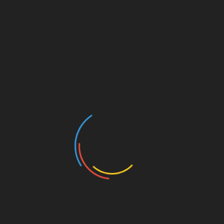
типа Итокава, чтобы увидеть, содержит ли
этот объект “летучий резервуар” изотипов,
подобный таковому у солнечного ветра. Хотя
большинство изотипов воды на Земле
соответствуют углеродистым хондритам,
небольшой процент – нет, и в качестве
возможных источников были предложены
Солнце или солнечная туманность.
Опираясь на тщательный анализ по атомам,
известный как томография атомного зонда,
ученые теперь измерили количество воды,
обнаруженной в пыли от астероида Итокава,
которая была возвращена на Землю
Японским агентством аэрокосмических
исследований (JAXA) в 2011 году. Измеряя
все вокруг этих частиц, включая части,